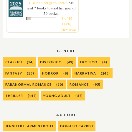
Il salotto del gatto libraio
has
read 7 books toward her goal of
50 books.
7 of 50
(14%)
view books
GENERI
CLASSICI
(14)
DISTOPICO
(49)
EROTICO
(4)
FANTASY
(159)
HORROR
(8)
NARRATIVA
(245)
PARANORMAL ROMANCE
(10)
ROMANCE
(95)
THRILLER
(147)
YOUNG ADULT
(57)
AUTORI
JENNIFER L. ARMENTROUT
DONATO CARRISI