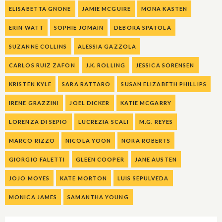
ELISABETTA GNONE
JAMIE MCGUIRE
MONA KASTEN
ERIN WATT
SOPHIE JOMAIN
DEBORA SPATOLA
SUZANNE COLLINS
ALESSIA GAZZOLA
CARLOS RUIZ ZAFON
J.K. ROLLING
JESSICA SORENSEN
KRISTEN KYLE
SARA RATTARO
SUSAN ELIZABETH PHILLIPS
IRENE GRAZZINI
JOEL DICKER
KATIE MCGARRY
LORENZA DI SEPIO
LUCREZIA SCALI
M.G. REYES
MARCO RIZZO
NICOLA YOON
NORA ROBERTS
GIORGIO FALETTI
GLEEN COOPER
JANE AUSTEN
JOJO MOYES
KATE MORTON
LUIS SEPULVEDA
MONICA JAMES
SAMANTHA YOUNG