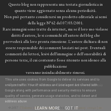
Questo blog non rappresenta una testata giornalistica in
quanto viene aggiornato senza alcuna periodicità.
Non può pertanto considerarsi un prodotto editoriale ai sensi
della legge N°62 del 07/03/2001.
Rare immagini sono tratte da internet, ma se il loro uso violasse
diritti d'autore, lo si comunichi all'autore del blog che
provvederà alla loro pronta rimozione. L'autore dichiara di non
essere responsabile dei commenti lasciati nei post. Eventuali
commenti dei lettori, lesivi dell'immagine o dell'onorabilità di
persone terze, il cui contenuto fosse ritenuto non idoneo alla
pubblicazione
verranno insindacabilmente rimossi.
This site uses cookies from Google to deliver its services and to
Contenuti © Sonia Graziano - Il Salotto del Gatto Libraio
analyze traffic. Your IP address and user-agent are shared with
Google along with performance and security metrics to ensure
quality of service, generate usage statistics, and to detect and
address abuse.
© 2017
Il Salotto del Gatto Libraio
. Designed by
Catnip Design | Be
LEARN MORE
GOT IT