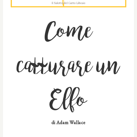
Come
catturare un
Elfo
di
Adam Wallace