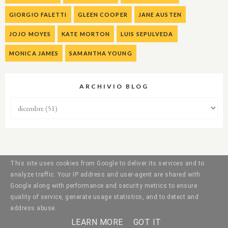
GIORGIO FALETTI
GLEEN COOPER
JANE AUSTEN
JOJO MOYES
KATE MORTON
LUIS SEPULVEDA
MONICA JAMES
SAMANTHA YOUNG
ARCHIVIO BLOG
This site uses cookies from Google to deliver its services and to
analyze traffic. Your IP address and user-agent are shared with
Google along with performance and security metrics to ensure
quality of service, generate usage statistics, and to detect and
address abuse.
LEARN MORE
GOT IT