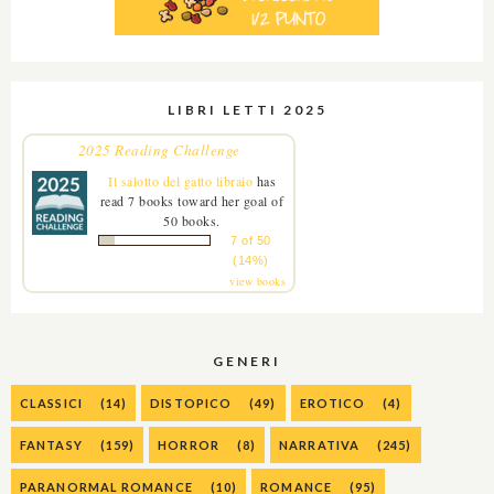
LIBRI LETTI 2025
2025 Reading Challenge
Il salotto del gatto libraio
has
read 7 books toward her goal of
50 books.
7 of 50
(14%)
view books
GENERI
CLASSICI
(14)
DISTOPICO
(49)
EROTICO
(4)
FANTASY
(159)
HORROR
(8)
NARRATIVA
(245)
PARANORMAL ROMANCE
(10)
ROMANCE
(95)