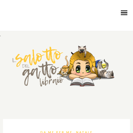
.
,
DA ME PER ME
NATALE