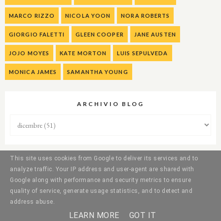
MARCO RIZZO
NICOLA YOON
NORA ROBERTS
GIORGIO FALETTI
GLEEN COOPER
JANE AUSTEN
JOJO MOYES
KATE MORTON
LUIS SEPULVEDA
MONICA JAMES
SAMANTHA YOUNG
ARCHIVIO BLOG
This site uses cookies from Google to deliver its services and to
analyze traffic. Your IP address and user-agent are shared with
Google along with performance and security metrics to ensure
quality of service, generate usage statistics, and to detect and
address abuse.
LEARN MORE
GOT IT