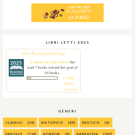
LIBRI LETTI 2025
2025 Reading Challenge
Il salotto del gatto libraio
has
read 7 books toward her goal of
50 books.
7 of 50
(14%)
view books
GENERI
CLASSICI
(14)
DISTOPICO
(49)
EROTICO
(4)
FANTASY
(159)
HORROR
(8)
NARRATIVA
(245)