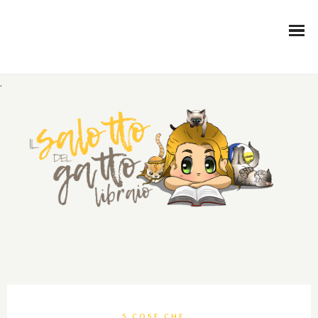
.
5 COSE CHE...