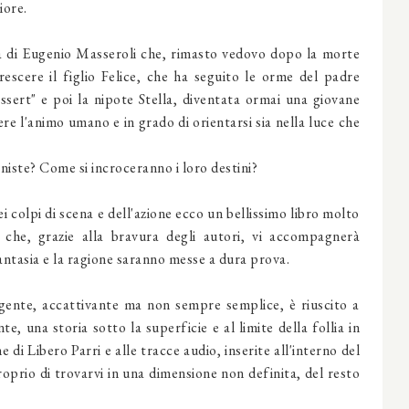
iore.
ia di Eugenio Masseroli che, rimasto vedovo dopo la morte
escere il figlio Felice, che ha seguito le orme del padre
ssert" e poi la nipote Stella, diventata ormai una giovane
ere l'animo umano e in grado di orientarsi sia nella luce che
ste? Come si incroceranno i loro destini?
ei colpi di scena e dell'azione ecco un bellissimo libro molto
i che, grazie alla bravura degli autori, vi accompagnerà
 fantasia e la ragione saranno messe a dura prova.
lgente, accattivante ma non sempre semplice, è riuscito a
e, una storia sotto la superficie e al limite della follia in
e di Libero Parri e alle tracce audio, inserite all'interno del
roprio di trovarvi in una dimensione non definita, del resto