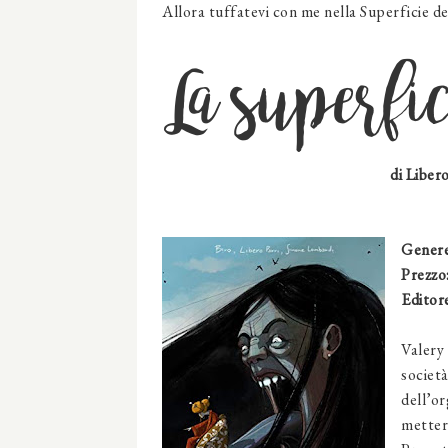
Allora tuffatevi con me nella Superficie del
La superfi
di
Libero
Genere
Prezzo
Editor
Valery 
societ
dell’o
mettere