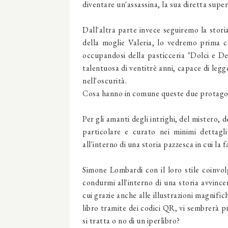
diventare un'assassina, la sua diretta super
Dall'altra parte invece seguiremo la stor
della moglie Valeria, lo vedremo prima cr
occupandosi della pasticceria "Dolci e De
talentuosa di ventitrè anni, capace di legg
nell'oscurità.
Cosa hanno in comune queste due protagoni
Per gli amanti degli intrighi, del mistero, d
particolare e curato nei minimi dettagl
all'interno di una storia pazzesca in cui la
Simone Lombardi con il loro stile coinvo
condurmi all'interno di una storia avvincent
cui grazie anche alle illustrazioni magnifich
libro tramite dei codici QR, vi sembrerà p
si tratta o no di un iperlibro?