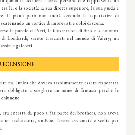
ta quindi di uccidere l’unica persona che rappresenta un
tra lei e la società: la sua diretta superiore, la sua guida e
e. Il piano però non andrà secondo le aspettative di
 scatenando un vortice di imprevisti e colpi di scena.
rso le parole di Parri, le illustrazioni di Biro e la colonna
 di Lombardi, sarete trascinati nel mondo di Valery; un
ssini e galeotti.
RECENSIONE
ire ma l'unica che doveva assolutamente essere rispettata
 era obbligato a scegliere un nome di fantasia perché le
 chiunque.
a, era entrata da poco a far parte dei brothers, non aveva
e un reclutatore, un Koe, l'aveva avvicinata e scelta per
a
.