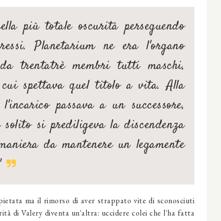
lla più totale oscurità perseguendo
eressi. Planetarium ne era l'organo
 da trentatrè membri tutti maschi,
cui spettava quel titolo a vita. Alla
 l'incarico passava a un successore,
i solito si prediligeva la discendenza
 maniera da mantenere un legamente
"
spietata ma il rimorso di aver strappato vite di sconosciuti
ità di Valery diventa un'altra: uccidere colei che l'ha fatta