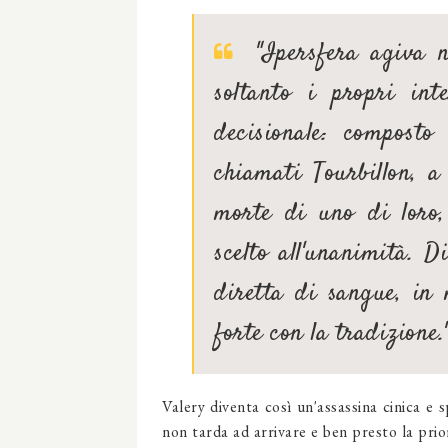
"Ipersfera agiva ne
soltanto i propri int
decisionale: composto
chiamati Tourbillon, a 
morte di uno di loro,
scelto all'unanimità. D
diretta di sangue, in
forte con la tradizione.
Valery diventa così un'assassina cinica e 
non tarda ad arrivare e ben presto la prior