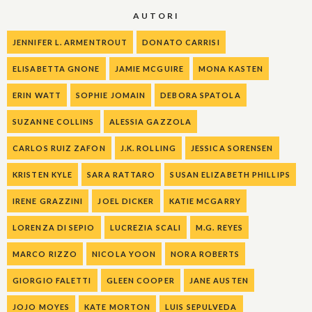
AUTORI
JENNIFER L. ARMENTROUT
DONATO CARRISI
ELISABETTA GNONE
JAMIE MCGUIRE
MONA KASTEN
ERIN WATT
SOPHIE JOMAIN
DEBORA SPATOLA
SUZANNE COLLINS
ALESSIA GAZZOLA
CARLOS RUIZ ZAFON
J.K. ROLLING
JESSICA SORENSEN
KRISTEN KYLE
SARA RATTARO
SUSAN ELIZABETH PHILLIPS
IRENE GRAZZINI
JOEL DICKER
KATIE MCGARRY
LORENZA DI SEPIO
LUCREZIA SCALI
M.G. REYES
MARCO RIZZO
NICOLA YOON
NORA ROBERTS
GIORGIO FALETTI
GLEEN COOPER
JANE AUSTEN
JOJO MOYES
KATE MORTON
LUIS SEPULVEDA