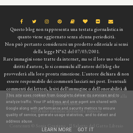
Questo blog non rappresenta una testata giornalistica in
quanto viene aggiornato senza alcuna periodicità.
Non può pertanto considerarsi un prodotto editoriale ai sensi
della legge N°62 del 07/03/2001.
Rare immagini sono tratte da internet, ma se il loro uso violasse
diritti d'autore, lo si comunichi all'autore del blog che
provvederà alla loro pronta rimozione. L'autore dichiara di non
essere responsabile dei commenti lasciati nei post. Eventuali
commenti dei lettori, lesivi dell'immagine o dell'onorabilità di
persone terze, il cui contenuto fosse ritenuto non idoneo alla
This site uses cookies from Google to deliver its services and to
analyze traffic. Your IP address and user-agent are shared with
pubblicazione
Google along with performance and security metrics to ensure
verranno insindacabilmente rimossi.
quality of service, generate usage statistics, and to detect and
address abuse.
Contenuti © Sonia Graziano - Il Salotto del Gatto Libraio
LEARN MORE
GOT IT