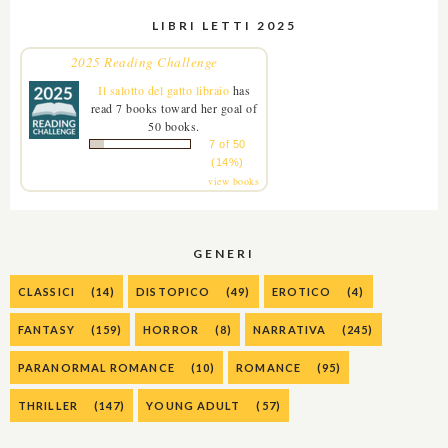
LIBRI LETTI 2025
2025 Reading Challenge
Il salotto del gatto libraio
has
read 7 books toward her goal of
50 books.
7 of 50
(14%)
view books
GENERI
CLASSICI
(14)
DISTOPICO
(49)
EROTICO
(4)
FANTASY
(159)
HORROR
(8)
NARRATIVA
(245)
PARANORMAL ROMANCE
(10)
ROMANCE
(95)
THRILLER
(147)
YOUNG ADULT
(57)