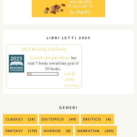
LIBRI LETTI 2025
2025 Reading Challenge
Il salotto del gatto libraio
has
read 7 books toward her goal of
50 books.
7 of 50
(14%)
view books
GENERI
CLASSICI
(14)
DISTOPICO
(49)
EROTICO
(4)
FANTASY
(159)
HORROR
(8)
NARRATIVA
(245)