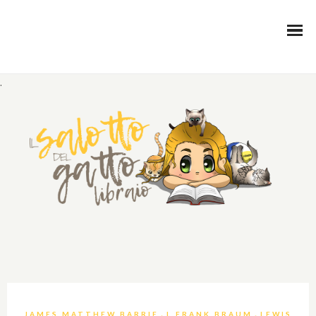
.
,
,
JAMES MATTHEW BARRIE
L.FRANK BRAUM
LEWIS