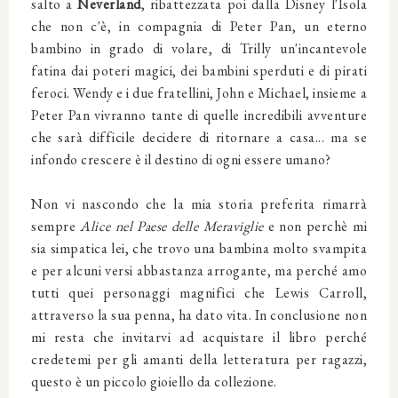
salto a
Neverland
, ribattezzata poi dalla Disney l'Isola
che non c'è, in compagnia di Peter Pan, un eterno
bambino in grado di volare, di Trilly un'incantevole
fatina dai poteri magici, dei bambini sperduti e di pirati
feroci. Wendy e i due fratellini, John e Michael, insieme a
Peter Pan vivranno tante di quelle incredibili avventure
che sarà difficile decidere di ritornare a casa... ma se
infondo crescere è il destino di ogni essere umano?
Non vi nascondo che la mia storia preferita rimarrà
sempre
Alice nel Paese delle Meraviglie
e non perchè mi
sia simpatica lei, che trovo una bambina molto svampita
e per alcuni versi abbastanza arrogante, ma perché amo
tutti quei personaggi magnifici che Lewis Carroll,
attraverso la sua penna, ha dato vita. In conclusione non
mi resta che invitarvi ad acquistare il libro perché
credetemi per gli amanti della letteratura per ragazzi,
questo è un piccolo gioiello da collezione.