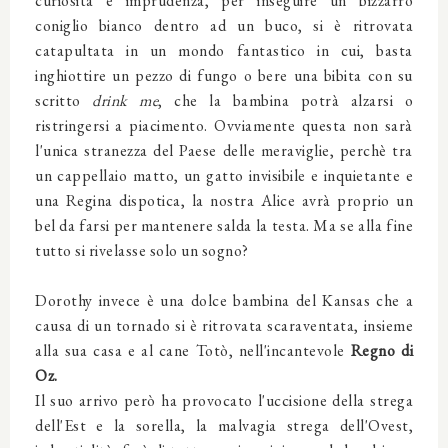
curiosità e imprudenza, per inseguire un bizzarro
coniglio bianco dentro ad un buco, si è ritrovata
catapultata in un mondo fantastico in cui, basta
inghiottire un pezzo di fungo o bere una bibita con su
scritto
drink me
, che la bambina potrà alzarsi o
ristringersi a piacimento. Ovviamente questa non sarà
l'unica stranezza del Paese delle meraviglie, perchè tra
un cappellaio matto, un gatto invisibile e inquietante e
una Regina dispotica, la nostra Alice avrà proprio un
bel da farsi per mantenere salda la testa. Ma se alla fine
tutto si rivelasse solo un sogno?
Dorothy invece è una dolce bambina del Kansas che a
causa di un tornado si è ritrovata scaraventata, insieme
alla sua casa e al cane Totò, nell'incantevole
Regno di
Oz.
Il suo arrivo però ha provocato l'uccisione della strega
dell'Est e la sorella, la malvagia strega dell'Ovest,