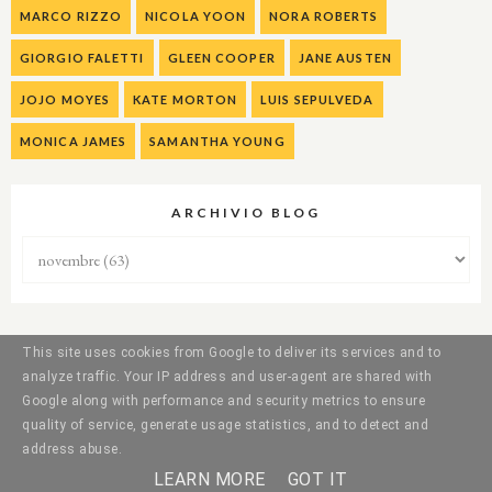
MARCO RIZZO
NICOLA YOON
NORA ROBERTS
GIORGIO FALETTI
GLEEN COOPER
JANE AUSTEN
JOJO MOYES
KATE MORTON
LUIS SEPULVEDA
MONICA JAMES
SAMANTHA YOUNG
ARCHIVIO BLOG
This site uses cookies from Google to deliver its services and to
analyze traffic. Your IP address and user-agent are shared with
Google along with performance and security metrics to ensure
quality of service, generate usage statistics, and to detect and
address abuse.
LEARN MORE
GOT IT