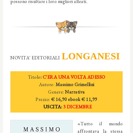
possono risultare i loro migliori alleati.
LONGANESI
NOVITA' EDITORIALI
Titolo
:
C'ERA UNA VOLTA ADESSO
Autore:
Massimo Grimellini
Genere:
Narrativa
Prezzo:
€ 16,90
ebook € 11,99
USCITA:
3 DICEMBRE
«Tutto il mondo
affrontava la stessa