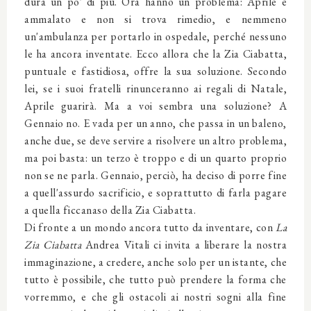
dura un po' di più. Ora hanno un problema: Aprile è
ammalato e non si trova rimedio, e nemmeno
un'ambulanza per portarlo in ospedale, perché nessuno
le ha ancora inventate. Ecco allora che la Zia Ciabatta,
puntuale e fastidiosa, offre la sua soluzione. Secondo
lei, se i suoi fratelli rinunceranno ai regali di Natale,
Aprile guarirà. Ma a voi sembra una soluzione? A
Gennaio no. E vada per un anno, che passa in un baleno,
anche due, se deve servire a risolvere un altro problema,
ma poi basta: un terzo è troppo e di un quarto proprio
non se ne parla. Gennaio, perciò, ha deciso di porre fine
a quell'assurdo sacrificio, e soprattutto di farla pagare
a quella ficcanaso della Zia Ciabatta.
Di fronte a un mondo ancora tutto da inventare, con
La
Zia Ciabatta
Andrea Vitali ci invita a liberare la nostra
immaginazione, a credere, anche solo per un istante, che
tutto è possibile, che tutto può prendere la forma che
vorremmo, e che gli ostacoli ai nostri sogni alla fine