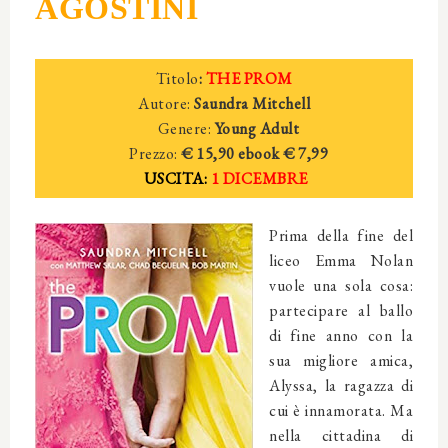
AGOSTINI
Titolo
:
THE PROM
Autore:
Saundra Mitchell
Genere:
Young Adult
Prezzo:
€ 15,90
ebook € 7,99
USCITA:
1 DICEMBRE
Prima della fine del
liceo Emma Nolan
vuole una sola cosa:
partecipare al ballo
di fine anno con la
sua migliore amica,
Alyssa, la ragazza di
cui è innamorata. Ma
nella cittadina di