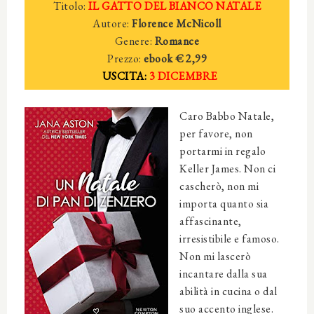
Titolo:
IL GATTO DEL BIANCO NATALE
Autore:
Florence McNicoll
Genere:
Romance
Prezzo:
ebook
€ 2,
99
USCITA:
3 DICEMBRE
Caro Babbo Natale,
per favore, non
portarmi in regalo
Keller James. Non ci
cascherò, non mi
importa quanto sia
affascinante,
irresistibile e famoso.
Non mi lascerò
incantare dalla sua
abilità in cucina o dal
suo accento inglese.