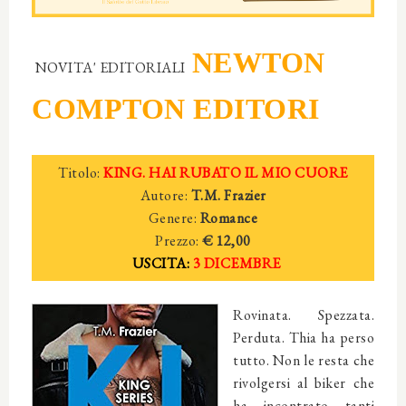
NEWTON
NOVITA' EDITORIALI
COMPTON EDITORI
Titolo:
KING. HAI RUBATO IL MIO CUORE
Autore:
T.M. Frazier
Genere:
Romance
Prezzo:
€ 12,00
USCITA:
3 DICEMBRE
Rovinata. Spezzata.
Perduta. Thia ha perso
tutto. Non le resta che
rivolgersi al biker che
ha incontrato tanti