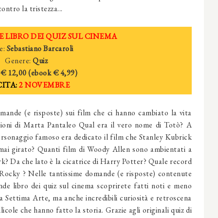
ontro la tristezza...
 LIBRO DEI QUIZ SUL CINEMA
e:
Sebastiano Barcaroli
Genere:
Quiz
€ 12,00 (ebook
€ 4,
99)
ITA:
2 NOVEMBRE
mande (e risposte) sui film che ci hanno cambiato la vita
azioni di Marta Pantaleo Qual era il vero nome di Totò? A
rsonaggio famoso era dedicato il film che Stanley Kubrick
mai girato? Quanti film di Woody Allen sono ambientati a
? Da che lato è la cicatrice di Harry Potter? Quale record
 Rocky ? Nelle tantissime domande (e risposte) contenute
de libro dei quiz sul cinema scoprirete fatti noti e meno
la Settima Arte, ma anche incredibili curiosità e retroscena
llicole che hanno fatto la storia. Grazie agli originali quiz di