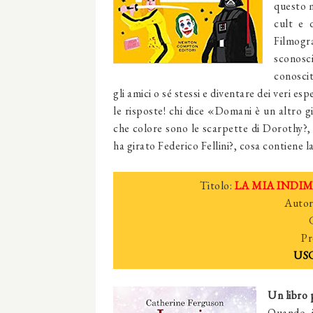
questo m
cult e d
Filmogr
sconosc
conoscit
gli amici o sé stessi e diventare dei veri e
le risposte! chi dice «Domani è un altro g
che colore sono le scarpette di Dorothy?,
ha girato Federico Fellini?, cosa contiene la 
Titolo:
LA MIA INDI
Autor
Pr
USC
Un libro p
Quando i