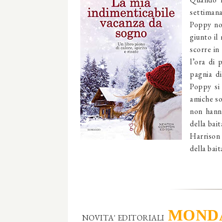
settimana
Poppy non
giunto il
scorre in
l’ora di 
pagnia di
Poppy si
amiche so
non hanno
della bait
Harrison 
della bai
MOND
NOVITA' EDITORIALI