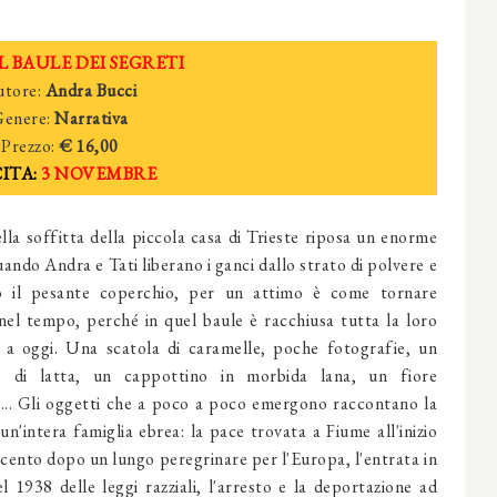
L BAULE DEI SEGRETI
utore:
Andra Bucci
enere:
Narrativa
Prezzo:
€ 16,00
ITA:
3 NOVEMBRE
lla soffitta della piccola casa di Trieste riposa un enorme
ando Andra e Tati liberano i ganci dallo strato di polvere e
o il pesante coperchio, per un attimo è come tornare
 nel tempo, perché in quel baule è racchiusa tutta la loro
o a oggi. Una scatola di caramelle, poche fotografie, un
io di latta, un cappottino in morbida lana, un fiore
o... Gli oggetti che a poco a poco emergono raccontano la
 un'intera famiglia ebrea: la pace trovata a Fiume all'inizio
cento dopo un lungo peregrinare per l'Europa, l'entrata in
l 1938 delle leggi razziali, l'arresto e la deportazione ad