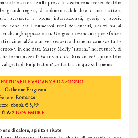
anuale metterete alla prova la vostra conoscenza dei film
ei grandi registi, di indimenticabili dive e mitici attori.
afie straniere e premi internazionali, gossip e storie
iute sono tra i numerosi temi dei quesiti, adatti sia ai
ori che agli appassionati. Un gioco avvincente per sfidare
sperti di cinema! Solo un vero esperto di cinema conosce tutte
iorno»?, in che data Marty McFly "ritorna" nel futuro?, di
 che forma aveva l'Oscar vinto da Biancaneve?, quanti film
valigetta di Pulp Fiction? ...e tanti altri quiz sul cinema!
MENTICABILE VACANZA DA SOGNO
e:
Catherine Ferguson
Genere:
Romance
ezzo:
ebook
€ 5,
99
ITA:
2 NOVEMBRE
ieno di calore, spirito e risate
l suo fidanzato Har­rison le chiede di sposarlo a una