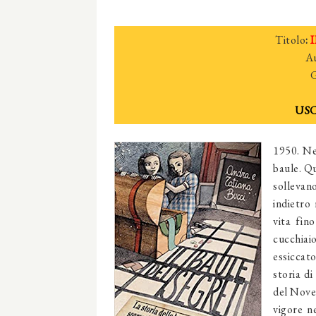
Titolo
:
I
A
G
USC
1950. Ne
baule. Qu
sollevan
indietro
vita fin
cucchia
essiccat
storia di
del Nove
vigore ne