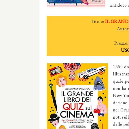
antidoto c
Titolo:
IL GRANDE
Autor
Prezzo:
USC
1650 do
Illustr
quale pe
non ha 
New York
detiene
nel Gran
noti sul
delle pe