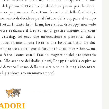
 dal giorno di Natale e le dà dodici giorni per decidere,
 sa proprio cosa fare. Con l’av­vicinarsi delle festività, è
 momento di deci­dere per il futuro della coppia e il tempo
 fretta. In­tanto Erin, la migliore amica di Poppy, non vede
poter realizzare il loro sogno di gestire insieme una com­
 catering. Ed ecco che un’occasione si presenta: Erin e
 occuperanno di una festa in una lussuosa baita. Le due
no pronte a tutto pur di fare una buona impressione… ma
 fatto i conti con il fa­scino magnetico del proprie­tario
a. Allo scadere dei dodici giorni, Poppy riu­scirà a capire se
è davvero l’uomo della sua vita o se nella magia incantata
ta è già sbocciato un nuovo amore?
ADORI