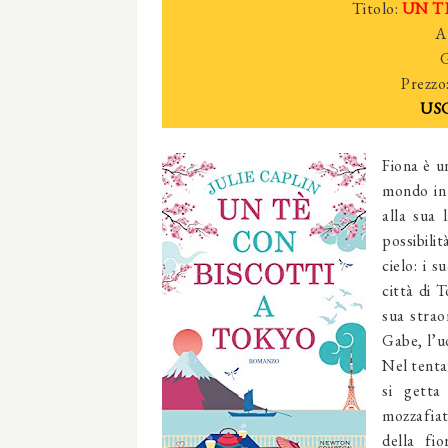
Titolo:
UN TE
A
G
Prezzo
USC
Fiona è un
mondo in 
alla sua 
possibilit
cielo: i 
città di T
sua strao
Gabe, l’uo
Nel tentat
si getta 
mozzafiat
della fio