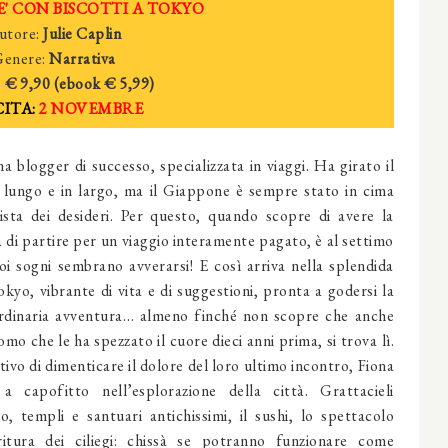
' CON BISCOTTI A TOKYO
utore:
Julie Caplin
enere:
Narrativa
:
€ 9,90 (ebook
€ 5,
99)
ITA:
2 NOVEMBRE
a blogger di suc­cesso, specializzata in viaggi. Ha girato il
lungo e in largo, ma il Giappone è sempre stato in cima
lista dei desideri. Per questo, quando scopre di avere la
à di partire per un viaggio interamente pagato, è al settimo
suoi sogni sembrano avverarsi! E così arriva nella splendida
okyo, vibrante di vita e di suggestioni, pronta a godersi la
rdinaria avventu­ra… almeno finché non sco­pre che anche
mo che le ha spezzato il cuore dieci anni prima, si trova lì.
ivo di dimenticare il dolore del loro ultimo incon­tro, Fiona
a capofitto nell’esplorazione della città. Grattacieli
o, tem­pli e santuari antichissimi, il sushi, lo spettacolo
ritura dei ciliegi: chissà se potranno funzionare come