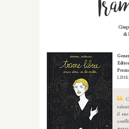
Tram
Cinqu
di
Gener
Editor
Prezz
LINK 
C
talent
il su
confl
messa