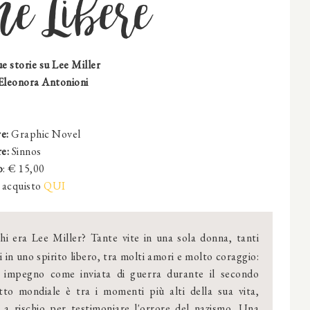
e Libere
e storie su Lee Miller
Eleonora Antonioni
e:
Graphic Novel
e:
Sinnos
o
: € 15,00
acquisto
QUI
hi era Lee Miller? Tante vite in una sola donna, tanti
i in uno spirito libero, tra molti amori e molto coraggio:
o impegno come inviata di guerra durante il secondo
itto mondiale è tra i momenti più alti della sua vita,
 a rischio per testimoniare l'orrore del nazismo. Una