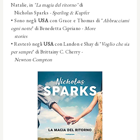
Natalie
,
in
"La magia del ritorno
"
di
Nicholas Sparks
-
Sperling & Kupfer
•
Sono negli
USA
con Grace e Thomas di "
Abbracciami
ogni notte
" di Benedetta Cipriano -
More
stories
•
Resterò negli
USA
con Landon e Shay di "
Voglio che sia
per sempre
" di Brittainy C. Cherry -
Newton Compton