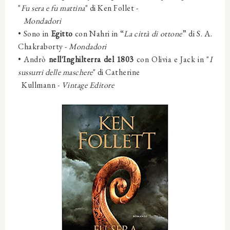
"
Fu sera e fu mattina
" di Ken Follet -
Mondadori
• Sono
in
Egitto
con Nahri in “
La città di ottone
” di S. A.
Chakraborty -
Mondadori
•
Andrò
nell'Inghilterra del 1803
con Olivia e Jack in "
I
sussurri delle maschere
" di Catherine
Kullmann -
Vintage Editore