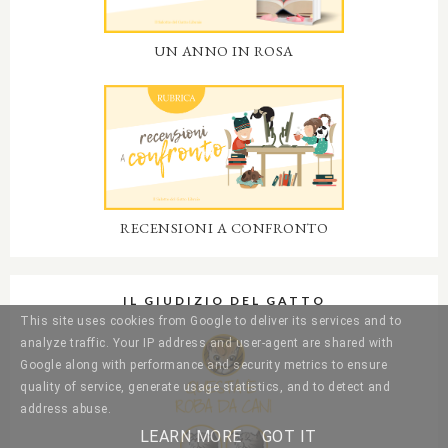
UN ANNO IN ROSA
RECENSIONI A CONFRONTO
IL GIUDIZIO DEL GATTO
This site uses cookies from Google to deliver its services and to
analyze traffic. Your IP address and user-agent are shared with
Google along with performance and security metrics to ensure
quality of service, generate usage statistics, and to detect and
address abuse.
LEARN MORE
GOT IT