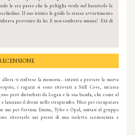
ndo le era parso che la poltiglia verde nel barattolo le
occhiolino. Il suo istinto le gridò lo stesso avvertimento
embrava provenire da lei. E non sembrava umana". Età di
RECENSIONE
llora vi rinfreso la memoria... intenti a provare la nuova
oprio, i ragazzi si sono ritrovati a Still Cove, un'area
gono però disturbati da Logan e la sua banda, che come al
zi e lanciano il drone nello strapiombo. Nico per recuparare
rone ma per fortuna Emma, Tyler e Opal, unitasi al gruppo
cono ritrovarlo nei pressi di una isoletta sconosciuta e