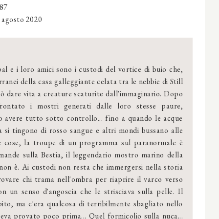
287
 agosto 2020
l e i loro amici sono i custodi del vortice di buio che,
rranei della casa galleggiante celata tra le nebbie di Still
ò dare vita a creature scaturite dall'immaginario. Dopo
rontato i mostri generati dalle loro stesse paure,
 avere tutto sotto controllo... fino a quando le acque
ia si tingono di rosso sangue e altri mondi bussano alle
le cose, la troupe di un programma sul paranormale è
omande sulla Bestia, il leggendario mostro marino della
non è. Ai custodi non resta che immergersi nella storia
rovare chi trama nell'ombra per riaprire il varco verso
on un senso d'angoscia che le strisciava sulla pelle. Il
to, ma c'era qualcosa di terribilmente sbagliato nello
eva provato poco prima... Quel formicolio sulla nuca...