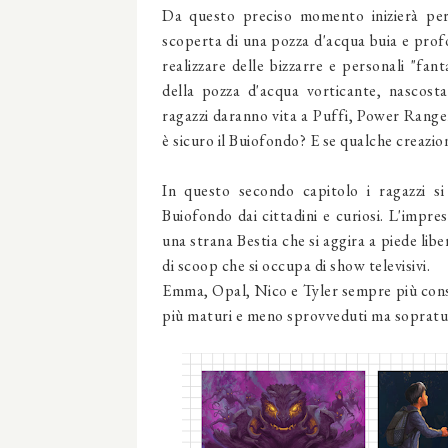
Da questo preciso momento inizierà per 
scoperta di una pozza d'acqua buia e profo
realizzare delle bizzarre e personali "fan
della pozza d'acqua vorticante, nascosta
ragazzi daranno vita a Puffi, Power Ranger
è sicuro il Buiofondo? E se qualche creazion
In questo secondo capitolo i ragazzi si
Buiofondo dai cittadini e curiosi. L'impre
una strana Bestia che si aggira a piede lib
di scoop che si occupa di show televisivi.
Emma, Opal, Nico e Tyler sempre più consap
più maturi e meno sprovveduti ma sopratutt