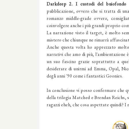
Darkdeep 2. I custodi del buiofondo
c
pubblicazione, ovvero che si tratta di un
romanzo middle-grade ovvero, consigliat
coinvolgere anche i più grandi proprio co
La narrazione visto il target, è molto se
mistero che chiunque ne rimarrà affascina
Anche questa volta ho apprezzato molto 
narrativi che amo di più, l'ambientazione 
un suo fascino grazie soprattutto a quel
desiderare di unirmi ad Emma, Opal, Nic
degli anni '90 come i fantastici Goonies.
In conclusione vi posso confermare che qu
della trilogia Matched e Brendan Reichs, s
ragazzi eheh, che cosa aspettate quindi? I m