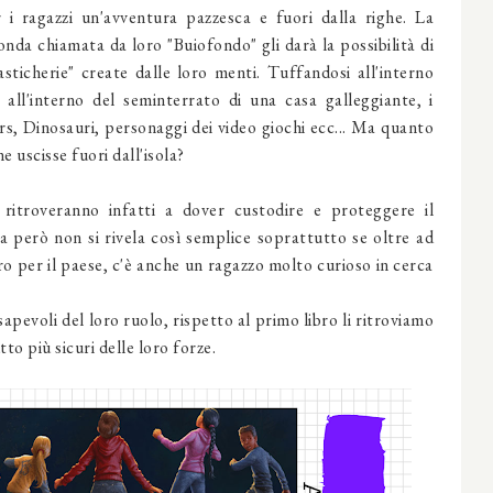
i ragazzi un'avventura pazzesca e fuori dalla righe. La
nda chiamata da loro "Buiofondo" gli darà la possibilità di
tasticherie" create dalle loro menti. Tuffandosi all'interno
 all'interno del seminterrato di una casa galleggiante, i
s, Dinosauri, personaggi dei video giochi ecc... Ma quanto
e uscisse fuori dall'isola?
 ritroveranno infatti a dover custodire e proteggere il
sa però non si rivela così semplice soprattutto se oltre ad
ero per il paese, c'è anche un ragazzo molto curioso in cerca
evoli del loro ruolo, rispetto al primo libro li ritroviamo
o più sicuri delle loro forze.