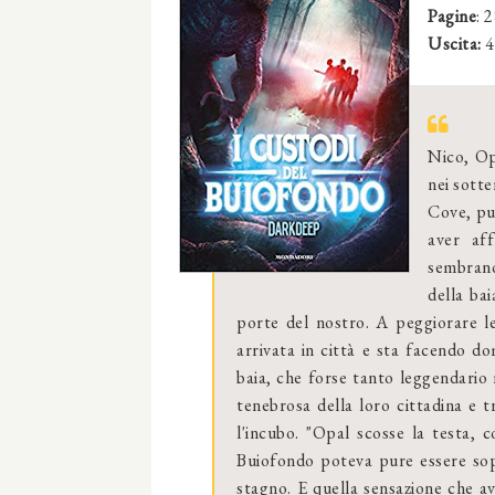
Pagine
: 
Uscita:
4
Nico, Opa
nei sotte
Cove, pu
aver aff
sembrano
della ba
porte del nostro. A peggiorare 
arrivata in città e sta facendo d
baia, che forse tanto leggendario 
tenebrosa della loro cittadina e t
l'incubo. "Opal scosse la testa, c
Buiofondo poteva pure essere sopi
stagno. E quella sensazione che av