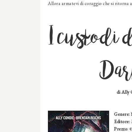
Allora armatevi di coraggio che si ritorna 
I custodi
Dar
di Ally
Genere:
N
Editore:
Prezzo
: 