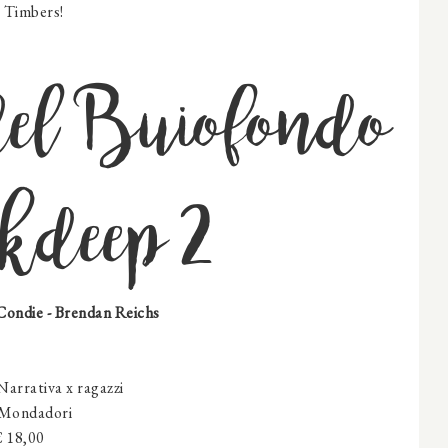
a Timbers!
 del Buiofondo
kdeep 2
 Condie - Brendan Reichs
arrativa x ragazzi
Mondadori
€ 18,00