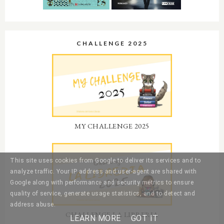
CHALLENGE 2025
MY CHALLENGE 2025
This site uses cookies from Google to deliver its services and to
analyze traffic. Your IP address and user-agent are shared with
Google along with performance and security metrics to ensure
quality of service, generate usage statistics, and to detect and
address abuse.
CHALLENGE LA LIBRERIA
LEARN MORE
GOT IT