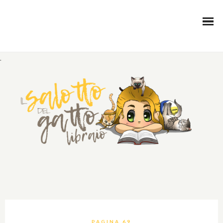
.
PAGINA 69