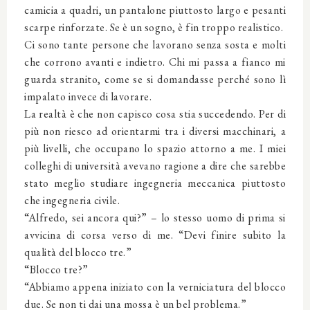
camicia a quadri, un pantalone piuttosto largo e pesanti
scarpe rinforzate. Se è un sogno, è fin troppo realistico.
Ci sono tante persone che lavorano senza sosta e molti
che corrono avanti e indietro. Chi mi passa a fianco mi
guarda stranito, come se si domandasse perché sono lì
impalato invece di lavorare.
La realtà è che non capisco cosa stia succedendo. Per di
più non riesco ad orientarmi tra i diversi macchinari, a
più livelli, che occupano lo spazio attorno a me. I miei
colleghi di università avevano ragione a dire che sarebbe
stato meglio studiare ingegneria meccanica piuttosto
che ingegneria civile.
“Alfredo, sei ancora qui?” – lo stesso uomo di prima si
avvicina di corsa verso di me. “Devi finire subito la
qualità del blocco tre.”
“Blocco tre?”
“Abbiamo appena iniziato con la verniciatura del blocco
due. Se non ti dai una mossa è un bel problema.”