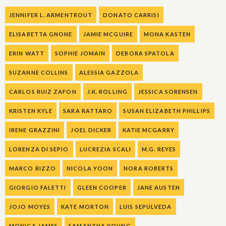
JENNIFER L. ARMENTROUT
DONATO CARRISI
ELISABETTA GNONE
JAMIE MCGUIRE
MONA KASTEN
ERIN WATT
SOPHIE JOMAIN
DEBORA SPATOLA
SUZANNE COLLINS
ALESSIA GAZZOLA
CARLOS RUIZ ZAFON
J.K. ROLLING
JESSICA SORENSEN
KRISTEN KYLE
SARA RATTARO
SUSAN ELIZABETH PHILLIPS
IRENE GRAZZINI
JOEL DICKER
KATIE MCGARRY
LORENZA DI SEPIO
LUCREZIA SCALI
M.G. REYES
MARCO RIZZO
NICOLA YOON
NORA ROBERTS
GIORGIO FALETTI
GLEEN COOPER
JANE AUSTEN
JOJO MOYES
KATE MORTON
LUIS SEPULVEDA
MONICA JAMES
SAMANTHA YOUNG