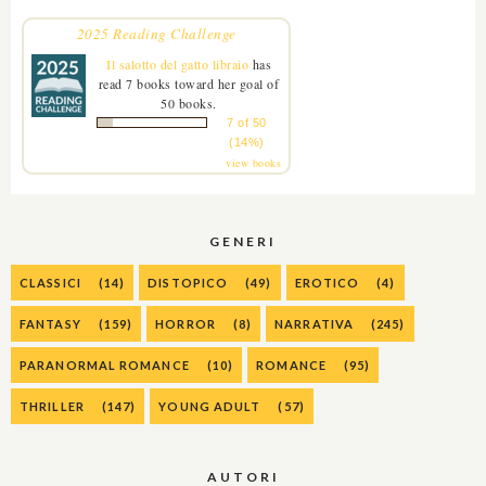
2025 Reading Challenge
Il salotto del gatto libraio
has
read 7 books toward her goal of
50 books.
7 of 50
(14%)
view books
GENERI
CLASSICI
(14)
DISTOPICO
(49)
EROTICO
(4)
FANTASY
(159)
HORROR
(8)
NARRATIVA
(245)
PARANORMAL ROMANCE
(10)
ROMANCE
(95)
THRILLER
(147)
YOUNG ADULT
(57)
AUTORI