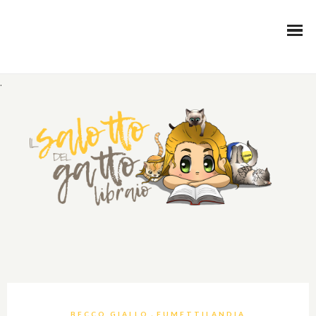
.
,
BECCO GIALLO
FUMETTILANDIA