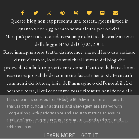
Questo blog non rappresenta una testata giornalistica in
quanto viene aggiornato senza alcuna periodicità.
Non può pertanto considerarsi un prodotto editoriale ai sensi
della legge N°62 del 07/03/2001.
Rare immagini sono tratte da internet, ma se il loro uso violasse
diritti d'autore, lo si comunichi all'autore del blog che
provvederà alla loro pronta rimozione. L'autore dichiara di non
essere responsabile dei commenti lasciati nei post. Eventuali
commenti dei lettori, lesivi dell'immagine o dell'onorabilità di
persone terze, il cui contenuto fosse ritenuto non idoneo alla
pubblicazione
This site uses cookies from Google to deliver its services and to
verranno insindacabilmente rimossi.
analyze traffic. Your IP address and user-agent are shared with
Google along with performance and security metrics to ensure
quality of service, generate usage statistics, and to detect and
Contenuti © Sonia Graziano - Il Salotto del Gatto Libraio
address abuse.
LEARN MORE
GOT IT