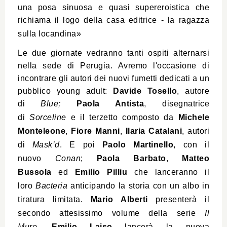
una posa sinuosa e quasi supereroistica che
richiama il logo della casa editrice -
la ragazza
sulla locandina»
Le due giornate vedranno tanti ospiti alternarsi
nella sede di Perugia. Avremo l'occasione di
incontrare gli autori dei nuovi fumetti dedicati a un
pubblico
young adult:
Davide Tosello
, autore
di
Blue;
Paola Antista
, disegnatrice
di
Sorceline
e il terzetto composto da
Michele
Monteleone
,
Fiore Manni
,
Ilaria Catalani
, autori
di
Mask’d
. E poi
Paolo Martinello
, con il
nuovo
Conan
;
Paola Barbato
,
Matteo
Bussola
ed
Emilio Pilliu
che lanceranno il
loro
Bacteria
anticipando la storia con un albo in
tiratura limitata.
Mario Alberti
presenterà il
secondo attesissimo volume della serie
Il
Muro
.
Emilio Laiso
lancerà la nuova