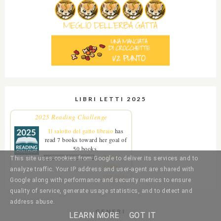
LIBRI LETTI 2025
2025 Reading Challenge
Il salotto del gatto libraio
has
read 7 books toward her goal of
50 books.
7 of 50
This site uses cookies from Google to deliver its services and to
(14%)
analyze traffic. Your IP address and user-agent are shared with
view books
Google along with performance and security metrics to ensure
quality of service, generate usage statistics, and to detect and
address abuse.
GENERI
LEARN MORE
GOT IT