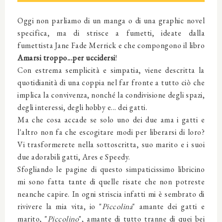
Oggi non parliamo di un manga o di una graphic novel
specifica, ma di strisce a fumetti, ideate dalla
fumettista Jane Fade Merrick e che compongono il libro
Amarsi troppo...per uccidersi
!
Con estrema semplicità e simpatia, viene descritta la
quotidianità di una coppia nel far fronte a tutto ciò che
implica la convivenza, nonché la condivisione degli spazi,
degli interessi, degli hobby e... dei gatti.
Ma che cosa accade se solo uno dei due ama i gatti e
l'altro non fa che escogitare modi per liberarsi di loro?
Vi trasformerete nella sottoscritta, suo marito e i suoi
due adorabili gatti, Ares e Speedy.
Sfogliando le pagine di questo simpaticissimo libricino
mi sono fatta tante di quelle risate che non potreste
neanche capire. In ogni striscia infatti mi è sembrato di
rivivere la mia vita, io "
Piccolina
" amante dei gatti e
marito, "
Piccolino
", amante di tutto tranne di quei bei