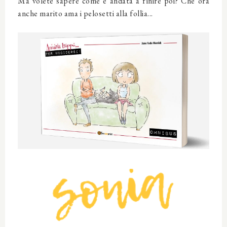
Ma volete sapere come è andata a finire poi? Che ora
anche marito ama i pelosetti alla follia...