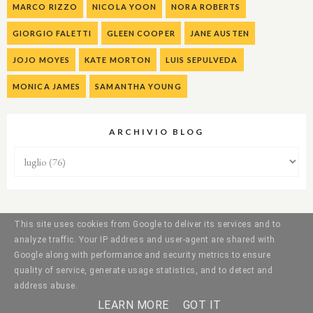
MARCO RIZZO
NICOLA YOON
NORA ROBERTS
GIORGIO FALETTI
GLEEN COOPER
JANE AUSTEN
JOJO MOYES
KATE MORTON
LUIS SEPULVEDA
MONICA JAMES
SAMANTHA YOUNG
ARCHIVIO BLOG
This site uses cookies from Google to deliver its services and to
analyze traffic. Your IP address and user-agent are shared with
Google along with performance and security metrics to ensure
quality of service, generate usage statistics, and to detect and
address abuse.
LEARN MORE
GOT IT