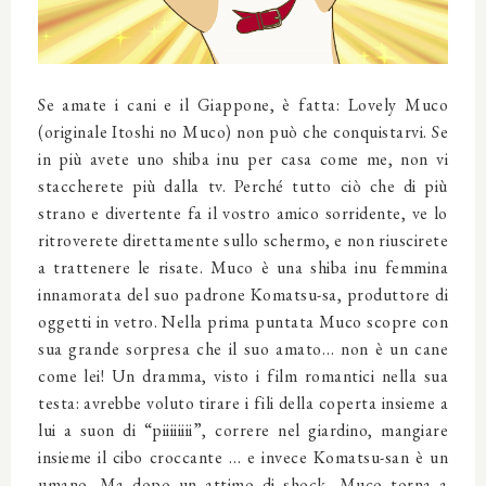
Se amate i cani e il Giappone, è fatta: Lovely Muco
(originale Itoshi no Muco) non può che conquistarvi. Se
in più avete uno shiba inu per casa come me, non vi
staccherete più dalla tv. Perché tutto ciò che di più
strano e divertente fa il vostro amico sorridente, ve lo
ritroverete direttamente sullo schermo, e non riuscirete
a trattenere le risate. Muco è una shiba inu femmina
innamorata del suo padrone Komatsu-sa, produttore di
oggetti in vetro. Nella prima puntata Muco scopre con
sua grande sorpresa che il suo amato… non è un cane
come lei! Un dramma, visto i film romantici nella sua
testa: avrebbe voluto tirare i fili della coperta insieme a
lui a suon di “piiiiiiii”, correre nel giardino, mangiare
insieme il cibo croccante … e invece Komatsu-san è un
umano. Ma dopo un attimo di shock, Muco torna a