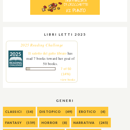
LIBRI LETTI 2025
2025 Reading Challenge
Il salotto del gatto libraio
has
read 7 books toward her goal of
50 books.
7 of 50
(14%)
view books
GENERI
CLASSICI
(14)
DISTOPICO
(49)
EROTICO
(4)
FANTASY
(159)
HORROR
(8)
NARRATIVA
(245)