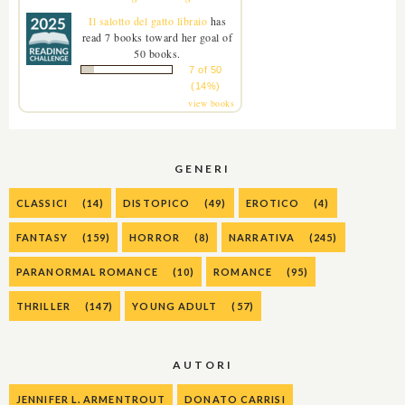
Il salotto del gatto libraio
has
read 7 books toward her goal of
50 books.
7 of 50
(14%)
view books
GENERI
CLASSICI
(14)
DISTOPICO
(49)
EROTICO
(4)
FANTASY
(159)
HORROR
(8)
NARRATIVA
(245)
PARANORMAL ROMANCE
(10)
ROMANCE
(95)
THRILLER
(147)
YOUNG ADULT
(57)
AUTORI
JENNIFER L. ARMENTROUT
DONATO CARRISI