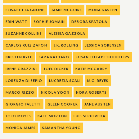
ELISABETTA GNONE
JAMIE MCGUIRE
MONA KASTEN
ERIN WATT
SOPHIE JOMAIN
DEBORA SPATOLA
SUZANNE COLLINS
ALESSIA GAZZOLA
CARLOS RUIZ ZAFON
J.K. ROLLING
JESSICA SORENSEN
KRISTEN KYLE
SARA RATTARO
SUSAN ELIZABETH PHILLIPS
IRENE GRAZZINI
JOEL DICKER
KATIE MCGARRY
LORENZA DI SEPIO
LUCREZIA SCALI
M.G. REYES
MARCO RIZZO
NICOLA YOON
NORA ROBERTS
GIORGIO FALETTI
GLEEN COOPER
JANE AUSTEN
JOJO MOYES
KATE MORTON
LUIS SEPULVEDA
MONICA JAMES
SAMANTHA YOUNG