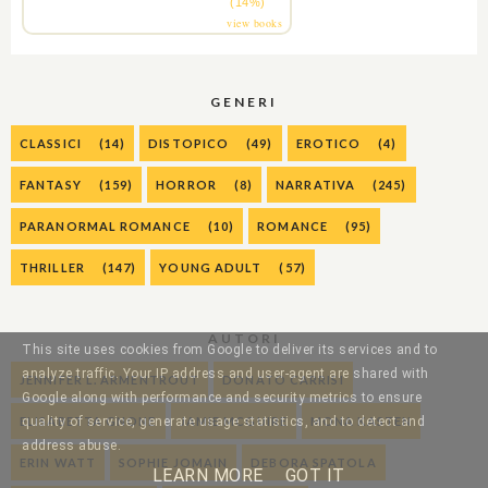
(14%)
view books
GENERI
CLASSICI
(14)
DISTOPICO
(49)
EROTICO
(4)
FANTASY
(159)
HORROR
(8)
NARRATIVA
(245)
PARANORMAL ROMANCE
(10)
ROMANCE
(95)
THRILLER
(147)
YOUNG ADULT
(57)
AUTORI
This site uses cookies from Google to deliver its services and to
analyze traffic. Your IP address and user-agent are shared with
JENNIFER L. ARMENTROUT
DONATO CARRISI
Google along with performance and security metrics to ensure
ELISABETTA GNONE
JAMIE MCGUIRE
MONA KASTEN
quality of service, generate usage statistics, and to detect and
address abuse.
ERIN WATT
SOPHIE JOMAIN
DEBORA SPATOLA
LEARN MORE
GOT IT