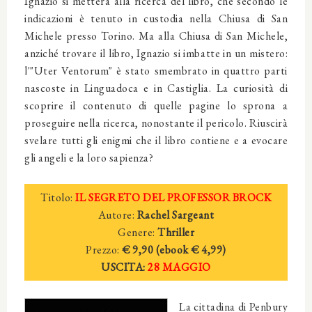
Ignazio si metterà alla ricerca del libro, che secondo le
indicazioni è tenuto in custodia nella Chiusa di San
Michele presso Torino. Ma alla Chiusa di San Michele,
anziché trovare il libro, Ignazio si imbatte in un mistero:
l'"Uter Ventorum" è stato smembrato in quattro parti
nascoste in Linguadoca e in Castiglia. La curiosità di
scoprire il contenuto di quelle pagine lo sprona a
proseguire nella ricerca, nonostante il pericolo. Riuscirà
svelare tutti gli enigmi che il libro contiene e a evocare
gli angeli e la loro sapienza?
Titolo:
IL SEGRETO DEL PROFESSOR BROCK
Autore:
Rachel Sargeant
Genere:
Thriller
Prezzo:
€ 9,90 (ebook
€ 4,
99)
USCITA:
28
MAGGIO
La cittadina di Penbury