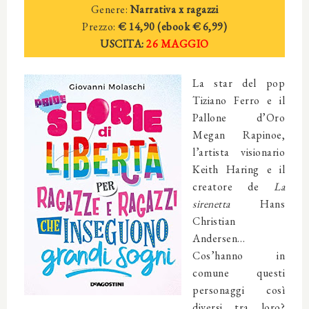
Genere:
Narrativa x ragazzi
Prezzo:
€ 14,90
(ebook € 6,99)
USCITA:
26
MAGGIO
La star del pop
Tiziano Ferro e il
Pallone d’Oro
Megan Rapinoe,
l’artista visionario
Keith Haring e il
creatore de
La
sirenetta
Hans
Christian
Andersen…
Cos’hanno in
comune questi
personaggi così
diversi tra loro?