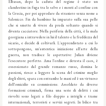
Elbasan, dopo la caduta del regime è stato un
clandestino in fuga tra le selve e i monti al confine con
la Grecia, per poi approdare da straniero senza nome a
Salonicco. Fin da bambino ha imparato sulla sua pelle
che si smette di vivere da preda soltanto quando si
diventa cacciatore. Nella periferia della città, è la mala
georgiana a intravedere in lui il talento e la freddezza del
sicario, e decide di coltivarli. L'apprendistato a cui lo
sottopongono, un'autentica iniziazione all'arte della
guerra, non tradisce le aspettative: Julian diviene
l'esecutore perfetto. Ama l'ordine e detesta il caos, è
ossessionato dal grande romanzo russo, domina le
passioni, riesce a leggere la scena del crimine meglio
degli sbirri, spara con entrambe le mani ed è un virtuoso
dell'omicidio su commissione. Assoldato da diverse
formazioni criminali, firma una serie di delitti i cui
risvolti sono legati a filo doppio a intrighi e trame
internazionali, terroristi e servizi segreti. In bilico tra