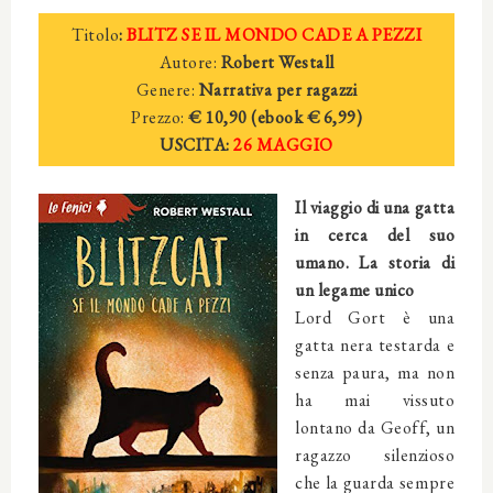
Titolo
:
BLITZ SE IL MONDO CADE A PEZZI
Autore:
Robert Westall
Genere:
Narrativa per ragazzi
Prezzo:
€ 10,90
(ebook € 6,99)
USCITA:
26 MAGGIO
Il viaggio di una gatta
in cerca del suo
umano. La storia di
un legame unico
Lord Gort è una
gatta nera testarda e
senza paura, ma non
ha mai vissuto
lontano da Geoff, un
ragazzo silenzioso
che la guarda sempre