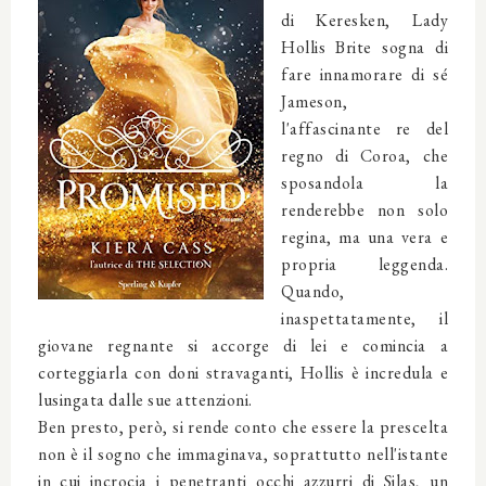
di Keresken, Lady
Hollis Brite sogna di
fare innamorare di sé
Jameson,
l'affascinante re del
regno di Coroa, che
sposandola la
renderebbe non solo
regina, ma una vera e
propria leggenda.
Quando,
inaspettatamente, il
giovane regnante si accorge di lei e comincia a
corteggiarla con doni stravaganti, Hollis è incredula e
lusingata dalle sue attenzioni.
Ben presto, però, si rende conto che essere la prescelta
non è il sogno che immaginava, soprattutto nell'istante
in cui incrocia i penetranti occhi azzurri di Silas, un