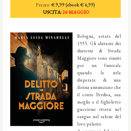
Prezzo:
€ 9,99 (
ebook € 4,99)
USCITA:
26 MAGGIO
Bologna, estate del
1935. Gli abitanti dei
dintorni di Strada
Maggiore sono riuniti
per un funerale
quando le urla
disperate di una
donna annunciano che
il conte Perdisa, sua
moglie e il figlioletto
giacciono riversi nel
sangue nel salone del
loro palazzo.