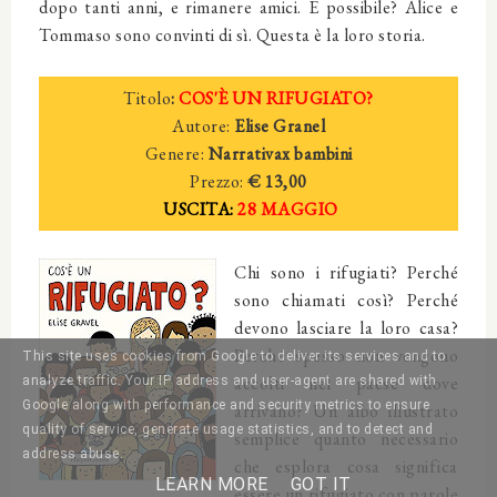
dopo tanti anni, e rimanere amici. È possibile? Alice e
Tommaso sono convinti di sì. Questa è la loro storia.
Titolo
:
COS'È UN RIFUGIATO?
Autore:
Elise Granel
Genere:
Narrativax bambini
Prezzo:
€ 13,00
USCITA:
28 MAGGIO
Chi sono i rifugiati? Perché
sono chiamati così? Perché
devono lasciare la loro casa?
Perché spesso non vengono
This site uses cookies from Google to deliver its services and to
accolti nel paese dove
analyze traffic. Your IP address and user-agent are shared with
Google along with performance and security metrics to ensure
arrivano? Un albo illustrato
quality of service, generate usage statistics, and to detect and
semplice quanto necessario
address abuse.
che esplora cosa significa
LEARN MORE
GOT IT
essere un rifugiato con parole