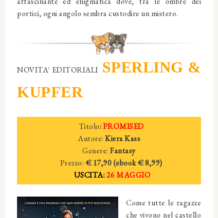
affascinante ed enigmatica dove, tra le ombre dei
portici, ogni angolo sembra custodire un mistero.
SPERLING &
NOVITA' EDITORIALI
KUPFER
Titolo
:
PROMISED
Autore:
Kiera Kass
Genere:
Fantasy
Prezzo:
€ 17,90 (
ebook € 8,99)
USCITA:
26 MAGGIO
Come tutte le ragazze
che vivono nel castello