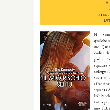
Au
Prezzo
US
Non sono
qualche s
me. Ques
codice di
padre. S
squadra u
college r
sociale:
affascina
squadra d
lui? Perc
tutto per 
mio fida