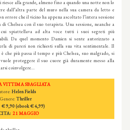
 ci riesce alla grande, almeno fino a quando una notte non lo
ere dall’altra parte del muro nella sua camera da letto e
on orrore che il vicino ha appena ascoltato l’intera sessione
a di Chelsea con il suo terapista. Una sessione, neanche a
 cui spiattellava ad alta voce tutti i suoi segreti più
sabili. Da quel momento Damien si sente autorizzato a
la di pareri non richiesti sulla sua vita sentimentale. Il
è che più passa il tempo e più Chelsea, suo malgrado, si
e vuole proteggere il suo cuore già duramente messo alla
iarsi coinvolgere…
A VITTIMA SBAGLIATA
tore:
Helen Fields
Genere:
Thriller
:
€ 9,90 (ebook
€ 4,
99)
CITA:
21 MAGGIO
e thriller