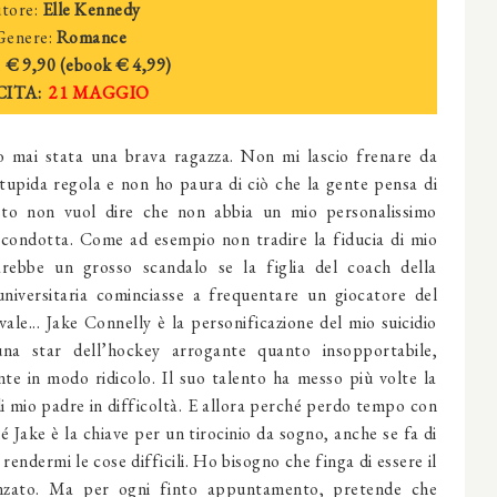
tore:
Elle Kennedy
Genere:
Romance
:
€ 9,90 (ebook
€ 4,
99)
CITA:
21 MAGGIO
 mai stata una brava ragazza. Non mi lascio frenare da
tupida regola e non ho paura di ciò che la gente pensa di
to non vuol dire che non abbia un mio personalissimo
 condotta. Come ad esempio non tradire la fiducia di mio
arebbe un grosso scandalo se la figlia del coach della
niversitaria cominciasse a frequentare un giocatore del
ivale... Jake Connelly è la personificazione del mio suicidio
 una star dell’hockey arrogante quanto insopportabile,
nte in modo ridicolo. Il suo talento ha messo più volte la
i mio padre in difficoltà. E allora perché perdo tempo con
hé Jake è la chiave per un tirocinio da sogno, anche se fa di
rendermi le cose difficili. Ho bisogno che finga di essere il
nzato. Ma per ogni finto appuntamento, pretende che