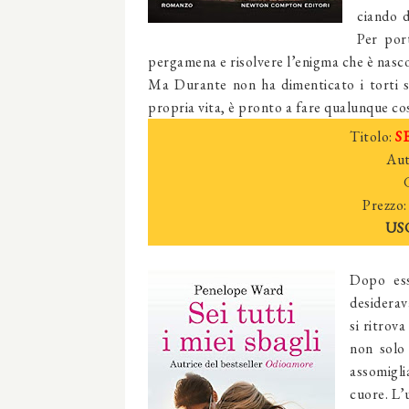
ciando d
Per por
pergame­na e risolvere l’enigma che è nasco­
Ma Durante non ha dimenticato i torti su
propria vita, è pronto a fare qualunque cos
Titolo:
SE
Aut
Prezzo:
US
Dopo ess
desiderava
si ritrov
non solo
assomigli
cuore. L’