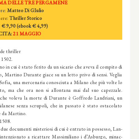
MA DELLE TRE PERGAMENE
re:
Matteo Di GIulio
ere:
Thriller Storico
:
€ 9,90 (ebook
€ 4,
99)
CITA:
21 MAGGIO
e thriller
 1502.
no in cui è stato ferito da un sicario che aveva il compito di
lo, Martino Durante giace su un letto privo di sensi. Veglia
i Sofia, una mercenaria conosciuta a Milano che più volte lo
i­to, ma che ora non si allontana mai dal suo capezzale.
che vole­va la morte di Durante è Goffredo Landriani, un
ilanese senza scrupoli, che in passato è stato osta­colato
e da Martino.
1508.
 due documenti misteriosi di cui è entrato in possesso, Lan­
 intenzionato a ricattare Massimiliano i d’Asburgo, minac­