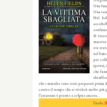
Una lunga
Una scia
Nel bel
accolte
confusio
di tracc
maestra
era stat
nel buio
per coll
ipotesi,
che fann
sbruffon
che i murales sono stati preparati prima d
contro il tempo che si rivelerà molto più
l’assassino è pronto a colpire ancora…
Titolo:
I