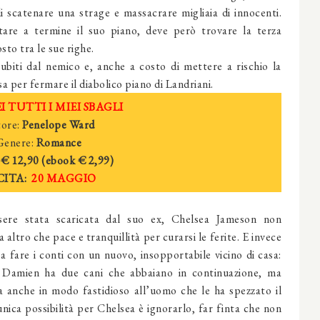
i scatenare una strage e massacrare migliaia di innocenti.
tare a termine il suo piano, deve però trovare la terza
sto tra le sue righe.
biti dal nemico e, anche a costo di mettere a rischio la
a per fermare il diabolico piano di Landriani.
I TUTTI I MIEI SBAGLI
ore:
Penelope Ward
Genere:
Romance
€ 12,90 (ebook
€ 2,
99)
CITA:
20 MAGGIO
ere stata scaricata dal suo ex, Chelsea Jameson non
 altro che pace e tranquillità per curarsi le ferite. E invece
a a fare i conti con un nuovo, insopportabile vicino di casa:
 Damien ha due cani che abbaiano in continuazione, ma
a anche in modo fastidioso all’uomo che le ha spezzato il
unica possibilità per Chelsea è ignorarlo, far finta che non