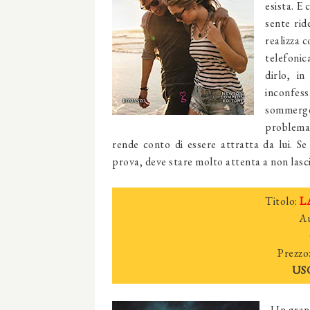
esista. E
sente rid
realizza c
telefonic
dirlo, in
inconfes
sommerger
problema 
rende conto di essere attratta da lui. S
prova, deve stare molto attenta a non lasc
Titolo:
L
Au
Prezzo
US
Un grand