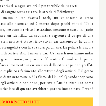
 scia di sangue svelerà il più terribile dei segreti
 di sangue serpeggia tra le strade di Edimburgo.
 mezzo di un festival rock, un volontario è stato
llato allo stomaco ed è morto dopo pochi minuti. Nella
ne, nessuno ha visto l’assassino, nessuno è stato in grado
iare un identikit. La settimana seguente il corpo di una
 elementare è stato ritrovato in un cassonetto: la donna
a strangolata con la sua sciarpa di lana. La polizia brancola
. I detective Ava Turner e Luc Callanach non hanno indizi
egare i crimini, né prove sufficienti a formulare le prime
 fino al momento in cui sui muri della città appaiono graffiti
o esplicito riferimento alle vittime degli omicidi. È il gesto
e di un mitomane o è la firma del killer? Quando scoprono
egli omicidi e non dopo, per Ava e Luc ha inizio una corsa
 pericolosa di quanto avrebbero potuto immaginare. Perché
L MIO RISCHIO SEI TU