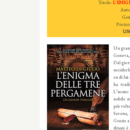
Titolo:
L'ENIG
Auto
Gen
Prezzo
US
Un grand
Genova,
Dal gior
uc­cider
su di lu
ha trad
L’uomo 
nobile m
più volt
Savona, 
Grazie a
driani è