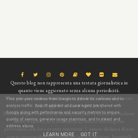
Questo blog non rappresenta una testata giornalistica in
quanto viene aggiornato senza alcuna periodicità.
Non può pertanto considerarsi un prodotto editoriale ai sensi
This site uses cookies from Google to deliver its services and to
della legge N°62 del 07/03/2001.
analyze traffic. Your IP address and user-agent are shared with
Rare immagini sono tratte da internet, ma se il loro uso violasse
Google along with performance and security metrics to ensure
quality of service, generate usage statistics, and to detect and
diritti d'autore, lo si comunichi all'autore del blog che
address abuse.
provvederà alla loro pronta rimozione. L'autore dichiara di non
LEARN MORE
GOT IT
essere responsabile dei commenti lasciati nei post. Eventuali