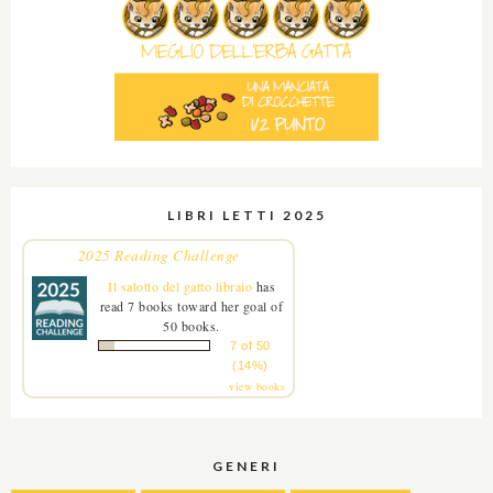
LIBRI LETTI 2025
2025 Reading Challenge
Il salotto del gatto libraio
has
read 7 books toward her goal of
50 books.
7 of 50
(14%)
view books
GENERI