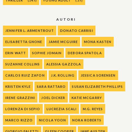
THRILLER
(147)
YOUNG ADULT
(57)
AUTORI
JENNIFER L. ARMENTROUT
DONATO CARRISI
ELISABETTA GNONE
JAMIE MCGUIRE
MONA KASTEN
ERIN WATT
SOPHIE JOMAIN
DEBORA SPATOLA
SUZANNE COLLINS
ALESSIA GAZZOLA
CARLOS RUIZ ZAFON
J.K. ROLLING
JESSICA SORENSEN
KRISTEN KYLE
SARA RATTARO
SUSAN ELIZABETH PHILLIPS
IRENE GRAZZINI
JOEL DICKER
KATIE MCGARRY
LORENZA DI SEPIO
LUCREZIA SCALI
M.G. REYES
MARCO RIZZO
NICOLA YOON
NORA ROBERTS
GIORGIO FALETTI
GLEEN COOPER
JANE AUSTEN