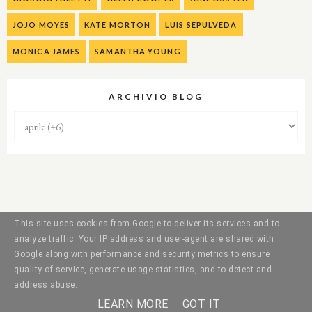
JOJO MOYES
KATE MORTON
LUIS SEPULVEDA
MONICA JAMES
SAMANTHA YOUNG
ARCHIVIO BLOG
This site uses cookies from Google to deliver its services and to
analyze traffic. Your IP address and user-agent are shared with
Google along with performance and security metrics to ensure
quality of service, generate usage statistics, and to detect and
address abuse.
LEARN MORE
GOT IT