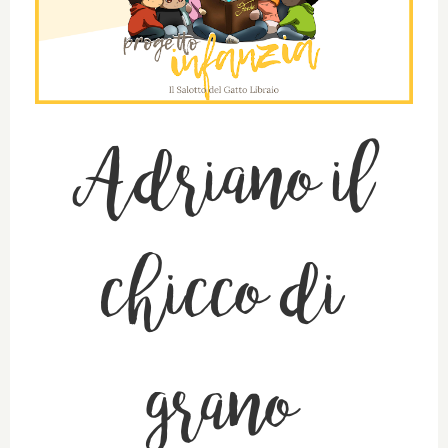
Adriano il
chicco di
grano