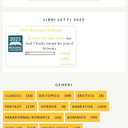
LIBRI LETTI 2025
2025 Reading Challenge
Il salotto del gatto libraio
has
read 7 books toward her goal of
50 books.
7 of 50
(14%)
view books
GENERI
CLASSICI
(14)
DISTOPICO
(49)
EROTICO
(4)
FANTASY
(159)
HORROR
(8)
NARRATIVA
(245)
PARANORMAL ROMANCE
(10)
ROMANCE
(95)