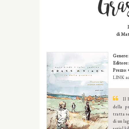
Gra
di
Matt
Genere
Editore:
Prezzo
:
LINK ac
Il 
della p
tratta s
di un la
serial k