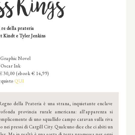
ss Kings
I re della prateria
 Kindt e Tyler Jenkins
:
Graphic Novel
Oscar Ink
 € 30,00 (ebook € 14,99)
quisto
QUI
Regno della Prateria è una strana, inquietante enclave
rofonda provincia rurale americana: all'apparenza si
emplicemente di uno squallido campo caravan sulla riva
go nei pressi di Cargill City. Qualcuno dice che ci abiti un
iller. Ma in realtà è una sorta di terra promessa per ogni