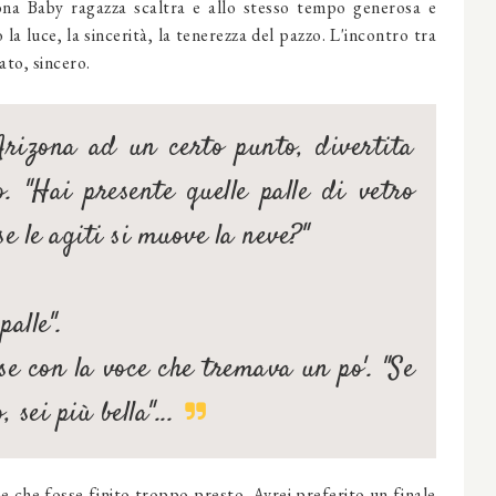
ona Baby ragazza scaltra e allo stesso tempo generosa e
la luce, la sincerità, la tenerezza del pazzo. L'incontro tra
ato, sincero.
rizona ad un certo punto, divertita
. "Hai presente quelle palle di vetro
se le agiti si muove la neve?"
palle".
ese con la voce che tremava un po'. "Se
sei più bella"...
e che fosse finito troppo presto. Avrei preferito un finale