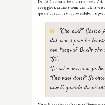
Da lui è attratta insapettatamente Ariz
coraggiosa, attirata come una falena verso 
queste due anime è imprevedibile, inaspett
"Che hai?" Chiese A
dal suo sguardo tenero
con l'acqua? Quelle che 
"Si".
"Tu sei come una quelle 
"Che vuol dire?" Si chi
uno ti guarda da vicino, 
Verso la conclusione ho avuto l'impression