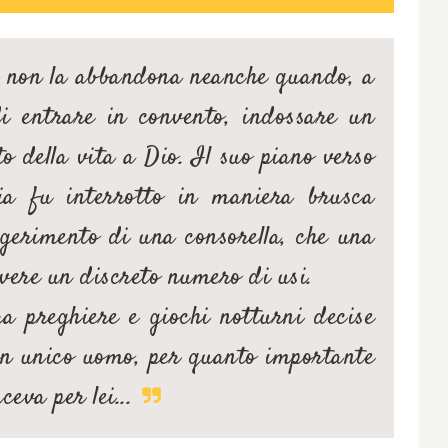
e non la abbandona neanche quando, a
di entrare in convento, indossare un
to della vita a Dio. Il suo piano verso
pia fu interrotto in maniera brusca
gerimento di una consorella, che una
avere un discreto numero di usi.
a preghiere e giochi notturni decise
un unico uomo, per quanto importante
ceva per lei...