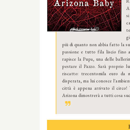
R
A
s
c
t
g
più di quanto non abbia fatto la su
passione e tutto fila liscio fino
rapisce la Pupa, una delle ballerin
pestare il Pazzo. Sarà proprio l
riscatto: trecentomila euro da 
disperata, ma lui conosce l'ambient
città è appena arrivato il circo!
Arizona dimostrerà a tutti cosa su