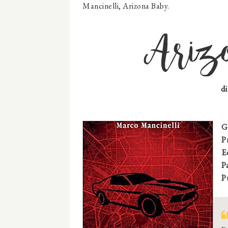
Mancinelli, Arizona Baby.
Ariz
d
G
P
E
P
P