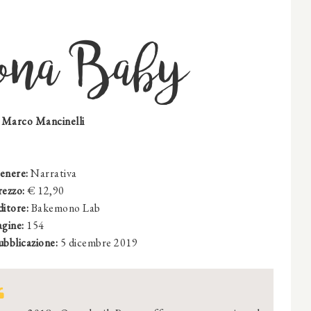
ona Baby
i
Marco Mancinelli
enere:
Narrativa
rezzo:
€ 12,90
ditore:
Bakemono Lab
agine:
154
ubblicazione:
5 dicembre 2019