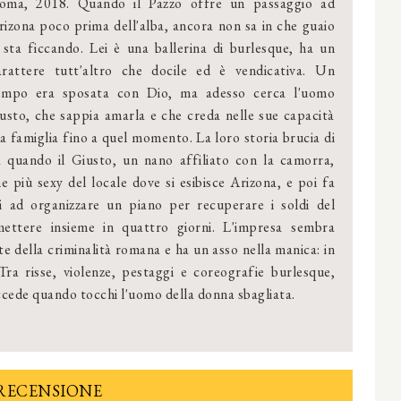
oma, 2018. Quando il Pazzo offre un passaggio ad
rizona poco prima dell'alba, ancora non sa in che guaio
i sta ficcando. Lei è una ballerina di burlesque, ha un
arattere tutt'altro che docile ed è vendicativa. Un
empo era sposata con Dio, ma adesso cerca l'uomo
iusto, che sappia amarla e che creda nelle sue capacità
a famiglia fino a quel momento. La loro storia brucia di
 a quando il Giusto, un nano affiliato con la camorra,
e più sexy del locale dove si esibisce Arizona, e poi fa
ui ad organizzare un piano per recuperare i soldi del
mettere insieme in quattro giorni. L'impresa sembra
e della criminalità romana e ha un asso nella manica: in
 Tra risse, violenze, pestaggi e coreografie burlesque,
ccede quando tocchi l'uomo della donna sbagliata.
RECENSIONE