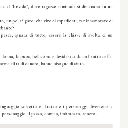
na al "brivido", dove ragazze seminude si dimenano su un
, un po' sfigato, che vive di espedienti, far innamorare di
urbante?
sce, ignara di tutto, essere la chiave di svolta di un
ua donna, la pupa, bellissima e desiderata da un brutto ceffo
orme cifra di denaro, hanno bisogno di aiuto.
 linguaggio schietto e diretto e i personaggi divertenti e
n personaggio, il pazzo, comico, imbranato, tenero...