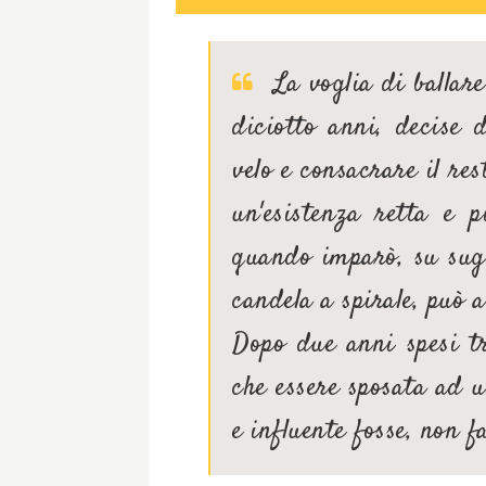
La voglia di ballar
diciotto anni, decise 
velo e consacrare il res
un'esistenza retta e 
quando imparò, su sug
candela a spirale, può 
Dopo due anni spesi tr
che essere sposata ad 
e influente fosse, non fa