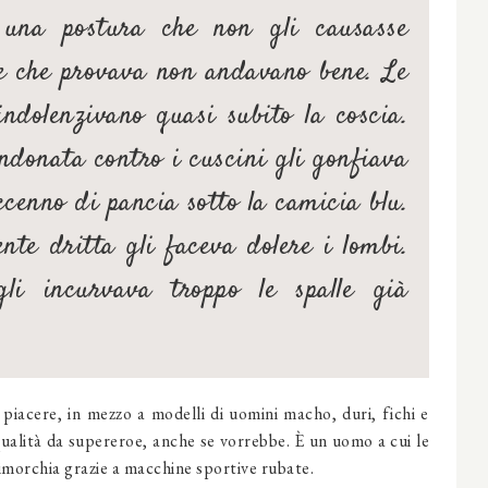
una postura che non gli causasse
le che provava non andavano bene. Le
indolenzivano quasi subito la coscia.
ndonata contro i cuscini gli gonfiava
cenno di pancia sotto la camicia blu.
nte dritta gli faceva dolere i lombi.
gli incurvava troppo le spalle già
a piacere, in mezzo a modelli di uomini macho, duri, fichi e
alità da supereroe, anche se vorrebbe. È un uomo a cui le
rimorchia grazie a macchine sportive rubate.