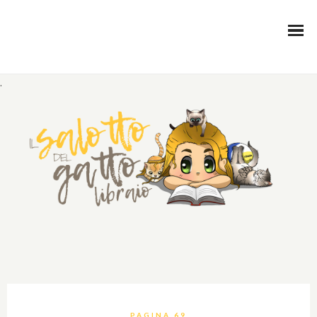
.
PAGINA 69