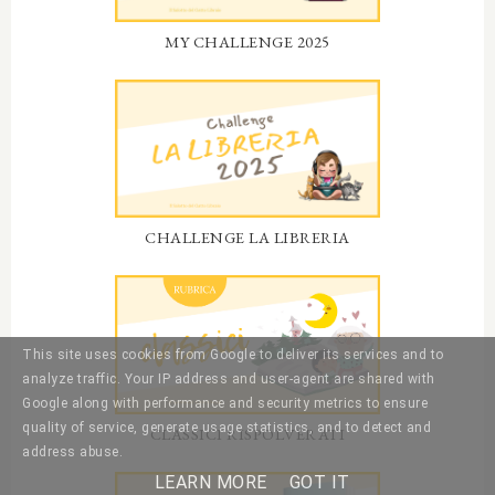
MY CHALLENGE 2025
CHALLENGE LA LIBRERIA
This site uses cookies from Google to deliver its services and to
analyze traffic. Your IP address and user-agent are shared with
Google along with performance and security metrics to ensure
quality of service, generate usage statistics, and to detect and
CLASSICI RISPOLVERATI
address abuse.
LEARN MORE
GOT IT