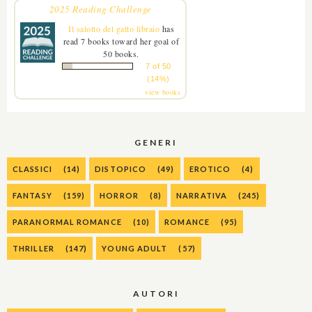
2025 Reading Challenge
Il salotto del gatto libraio
has
read 7 books toward her goal of
50 books.
7 of 50
(14%)
view books
GENERI
CLASSICI
(14)
DISTOPICO
(49)
EROTICO
(4)
FANTASY
(159)
HORROR
(8)
NARRATIVA
(245)
PARANORMAL ROMANCE
(10)
ROMANCE
(95)
THRILLER
(147)
YOUNG ADULT
(57)
AUTORI