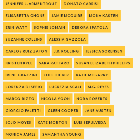
JENNIFER L. ARMENTROUT
DONATO CARRISI
ELISABETTA GNONE
JAMIE MCGUIRE
MONA KASTEN
ERIN WATT
SOPHIE JOMAIN
DEBORA SPATOLA
SUZANNE COLLINS
ALESSIA GAZZOLA
CARLOS RUIZ ZAFON
J.K. ROLLING
JESSICA SORENSEN
KRISTEN KYLE
SARA RATTARO
SUSAN ELIZABETH PHILLIPS
IRENE GRAZZINI
JOEL DICKER
KATIE MCGARRY
LORENZA DI SEPIO
LUCREZIA SCALI
M.G. REYES
MARCO RIZZO
NICOLA YOON
NORA ROBERTS
GIORGIO FALETTI
GLEEN COOPER
JANE AUSTEN
JOJO MOYES
KATE MORTON
LUIS SEPULVEDA
MONICA JAMES
SAMANTHA YOUNG