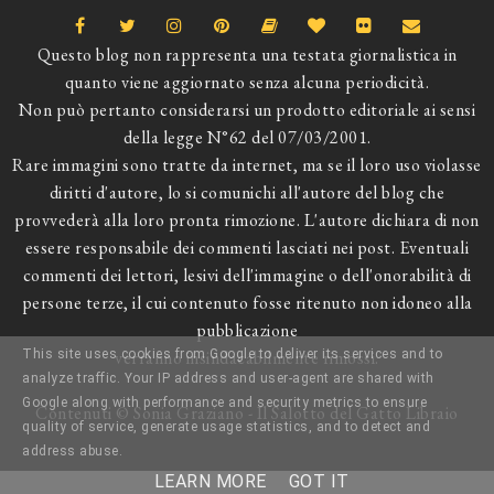
Questo blog non rappresenta una testata giornalistica in
quanto viene aggiornato senza alcuna periodicità.
Non può pertanto considerarsi un prodotto editoriale ai sensi
della legge N°62 del 07/03/2001.
Rare immagini sono tratte da internet, ma se il loro uso violasse
diritti d'autore, lo si comunichi all'autore del blog che
provvederà alla loro pronta rimozione. L'autore dichiara di non
essere responsabile dei commenti lasciati nei post. Eventuali
commenti dei lettori, lesivi dell'immagine o dell'onorabilità di
persone terze, il cui contenuto fosse ritenuto non idoneo alla
pubblicazione
verranno insindacabilmente rimossi.
This site uses cookies from Google to deliver its services and to
analyze traffic. Your IP address and user-agent are shared with
Google along with performance and security metrics to ensure
Contenuti © Sonia Graziano - Il Salotto del Gatto Libraio
quality of service, generate usage statistics, and to detect and
address abuse.
LEARN MORE
GOT IT