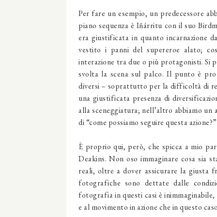
Per fare un esempio, un predecessore abb
piano sequenza è Iñárritu con il suo Birdm
era giustificata in quanto incarnazione d
vestito i panni del supereroe alato; co
interazione tra due o più protagonisti. Si p
svolta la scena sul palco. Il punto è pr
diversi – soprattutto per la difficoltà di 
una giustificata presenza di diversificazio
alla sceneggiatura; nell’altro abbiamo un a
di “come possiamo seguire questa azione?”
È proprio qui, però, che spicca a mio pare
Deakins. Non oso immaginare cosa sia sta
reali, oltre a dover assicurare la giusta 
fotografiche sono dettate dalle condizi
fotografia in questi casi è inimmaginabile, 
e al movimento in azione che in questo caso