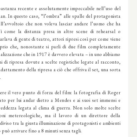
astanza recente e assolutamente impeccabile nell’uso del
an. In questo caso, “l’ombra” alle spalle del protagonista
all’avvoltoio che non voleva lasciar andare l’uomo che ha
sì come la distanza presa in altre scene di rehearsal o
arlava di gente di teatro, attori ripresi così per come viene
oprio che, nonostante si parli di due film completamente
realizzazione che in 1917 è davvero elevata – in uno abbiamo
ni di ripresa dovute a scelte registiche legate al racconto,
dattamento della ripresa a ciò che offriva il set, una sorta
.
re il vero punto di forza del film: la fotografia di Roger
to per lui andar dietro a Mendes e ai suoi set immensi e
freddezza legata al clima di guerra. Non solo molte scelte
oni metereologiche, ma il lavoro di un direttore della
diviso tra la giusta illuminazione di protagonisti e ambienti
 può arrivare fino a 8 minuti senza tagli.