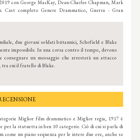
e 2019 con George MacKay, Dean-Charles Chapman, Mark
n. Cast completo Genere Drammatico, Guerra - Gran
iale, due giovani soldati britannici, Schofield e Blake
nte impossibile. In una corsa contro il tempo, devono
o e consegnare un messaggio che arresterà un attacco
tra cui il fratello di Blake.
RECENSIONE
ategorie Miglior film drammatico e Miglior regia, 1917 è
e per la statuetta in ben 10 categorie. Ciò di cui si parla di
 film come un piano sequenza per le intere due ore, anche se