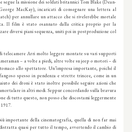
4 e segue la missione dei soldati britannici Tom Blake (Dean-
eorge MacKay), incaricati di consegnare una lettera al
tch) per annullare un attacco che si rivelerebbe mortale
ca. Il film è stato osannato dalla critica proprio per la
zare diversi piani sequenza, uniti poi in postproduzione col
 di telecamere Arri molto leggere montate su vari supporti
ameraman – a volte a piedi, altre volte su jeep o motori – di
i stomaco allo spettatore. Un’impresa importante, poiché il
 fangoso spesso in pendenza e strette trincee, come in un
iuto dei droni è stato inoltre possibile seguire azioni che
immortalare in altri modi. Seppur concordando sulla bravura
ione di tutto questo, non posso che discostami leggermente
r 1917.
più importante della cinematografia, quella di non far mai
 distratta quasi per tutto il tempo, avvertendo il cambio di