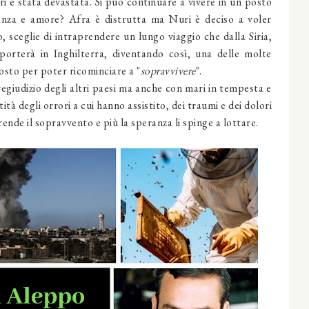
ri è stata devastata. Si può continuare a vivere in un posto
ranza e amore? Afra è distrutta ma Nuri è deciso a voler
 sceglie di intraprendere un lungo viaggio che dalla Siria,
porterà in Inghilterra, diventando così, una delle molte
 posto per poter ricominciare a "
sopravvivere
".
pregiudizio degli altri paesi ma anche con mari in tempesta e
tà degli orrori a cui hanno assistito, dei traumi e dei dolori
ende il sopravvento e più la speranza li spinge a lottare.