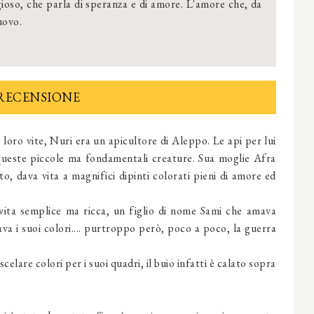
so, che parla di speranza e di amore. L'amore che, da
uovo.
RECENSIONE
e loro vite, Nuri era un apicultore di Aleppo. Le api per lui
queste piccole ma fondamentali creature. Sua moglie Afra
nto, dava vita a magnifici dipinti colorati pieni di amore ed
vita semplice ma ricca, un figlio di nome Sami che amava
a i suoi colori.... purtroppo però, poco a poco, la guerra
elare colori per i suoi quadri, il buio infatti è calato sopra