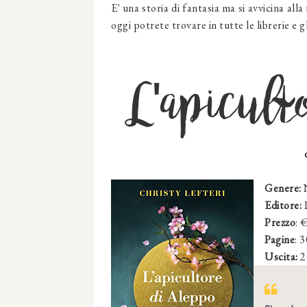
E' una storia di fantasia ma si avvicina al
oggi potrete trovare in tutte le librerie e g
L'apicult
Genere:
N
Editore:
Prezzo
: 
Pagine
: 
Uscita:
2