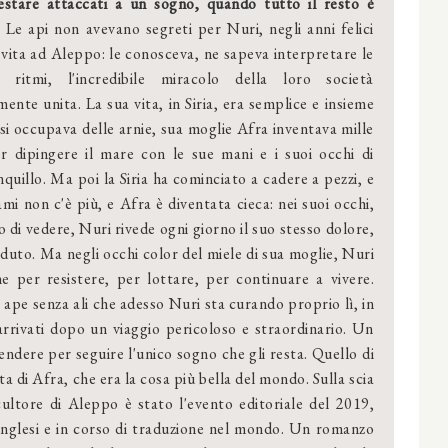
estare attaccati a un sogno, quando tutto il resto è
Le api non avevano segreti per Nuri, negli anni felici
 vita ad Aleppo: le conosceva, ne sapeva interpretare le
 ritmi, l'incredibile miracolo della loro società
ente unita. La sua vita, in Siria, era semplice e insieme
i si occupava delle arnie, sua moglie Afra inventava mille
er dipingere il mare con le sue mani e i suoi occhi di
nquillo. Ma poi la Siria ha cominciato a cadere a pezzi, e
ami non c'è più, e Afra è diventata cieca: nei suoi occhi,
i vedere, Nuri rivede ogni giorno il suo stesso dolore,
duto. Ma negli occhi color del miele di sua moglie, Nuri
ne per resistere, per lottare, per continuare a vivere.
 ape senza ali che adesso Nuri sta curando proprio lì, in
arrivati dopo un viaggio pericoloso e straordinario. Un
ndere per seguire l'unico sogno che gli resta. Quello di
ata di Afra, che era la cosa più bella del mondo. Sulla scia
icultore di Aleppo è stato l'evento editoriale del 2019,
e inglesi e in corso di traduzione nel mondo. Un romanzo