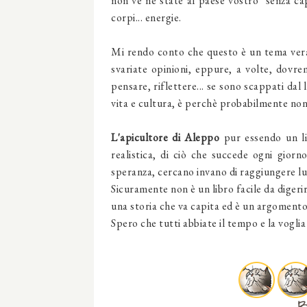
non ve ne state al paese vostro" senza cap
corpi... energie.
Mi rendo conto che questo è un tema vera
svariate opinioni, eppure, a volte, dovre
pensare, riflettere... se sono scappati dal 
vita e cultura, è perchè probabilmente non
L'apicultore di Aleppo
pur essendo un lib
realistica, di ciò che succede ogni giorno
speranza, cercano invano di raggiungere luo
Sicuramente non è un libro facile da digerir
una storia che va capita ed è un argomento 
Spero che tutti abbiate il tempo e la voglia