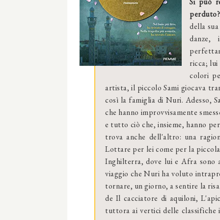
Si può r
perduto?
della sua
danze, i
perfettam
ricca; lu
colori p
artista, il piccolo Sami giocava tra
così la famiglia di Nuri. Adesso, S
che hanno improvvisamente smesso d
e tutto ciò che, insieme, hanno per
trova anche dell'altro: una ragio
Lottare per lei come per la piccola
Inghilterra, dove lui e Afra sono 
viaggio che Nuri ha voluto intrapre
tornare, un giorno, a sentire la ris
de Il cacciatore di aquiloni, L'ap
tuttora ai vertici delle classifich