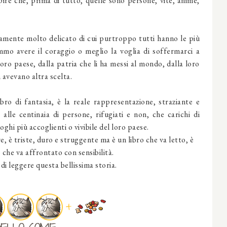
ire che, prima di tutto, quelle sono persone, vite, anime,
mente molto delicato di cui purtroppo tutti hanno le più
mmo avere il coraggio o meglio la voglia di soffermarci a
loro paese, dalla patria che li ha messi al mondo, dalla loro
 avevano altra scelta.
ro di fantasia, è la reale rappresentazione, straziante e
 alle centinaia di persone, rifugiati e non, che carichi di
ghi più accoglienti o vivibile del loro paese.
e, è triste, duro e struggente ma è un libro che va letto, è
che va affrontato con sensibilità.
 di leggere questa bellissima storia.