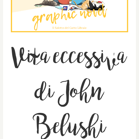
Vita eccessiva
di John
Belushi