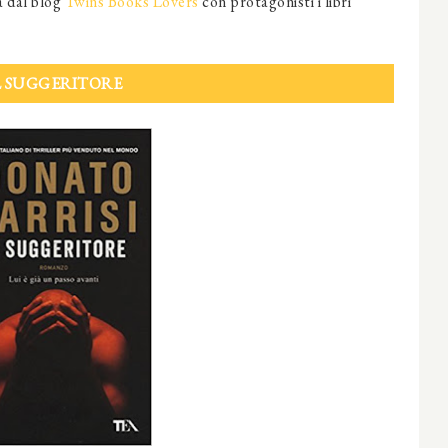
a dal blog
Twins Books Lovers
con protagonisti i libri
L SUGGERITORE