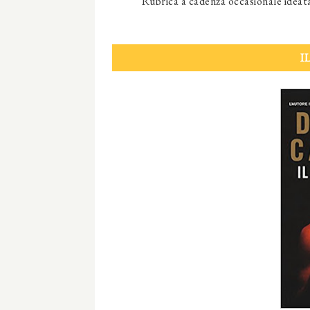
Rubrica a cadenza occasionale ideat
I