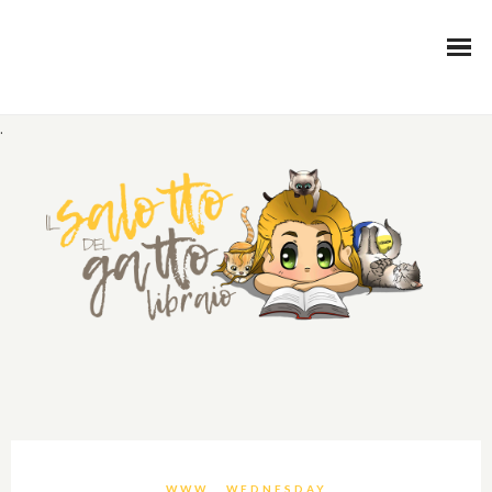
.
WWW… WEDNESDAY