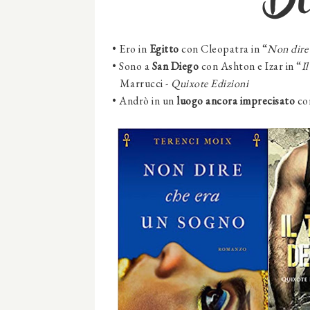
D
•
Ero in
Egitto
con Cleopatra in “
Non dire 
•
Sono a
San Diego
con Ashton e Izar in “
I
Marrucci -
Quixote Edizioni
•
Andrò in un
luogo ancora imprecisato
con