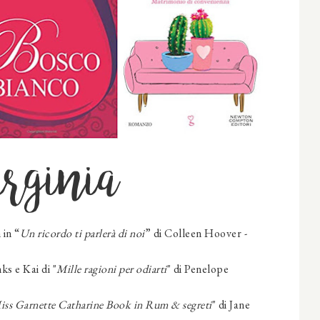
rginia
in “
Un ricordo ti parlerà
di noi
” di Colleen Hoover -
ks e Kai di "
Mille ragioni per odiarti
" di Penelope
iss Garnette Catharine Book in
Rum & segreti
" di Jane