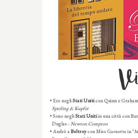
Vi
•
Ero
negli
Stati Uniti
con Quinn e Graham 
Sperling & Kupfer
•
Sono negli
Stati Uniti
in una città con Ban
Duglas -
Newton Compton
•
Andrò a
Beltroy
con Miss Garnette in "
M