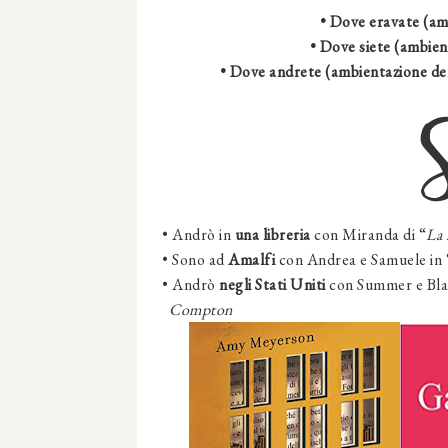
• Dove eravate (amb
• Dove siete (ambient
• Dove andrete (ambientazione del
•
Andrò in
una libreria
con Miranda di “
La 
• Sono ad
Amalfi
con
Andrea e Samuele
in 
•
Andrò
negli Stati Uniti
con Summer e Bla
Compton