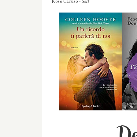
Rose Caruso -
Self