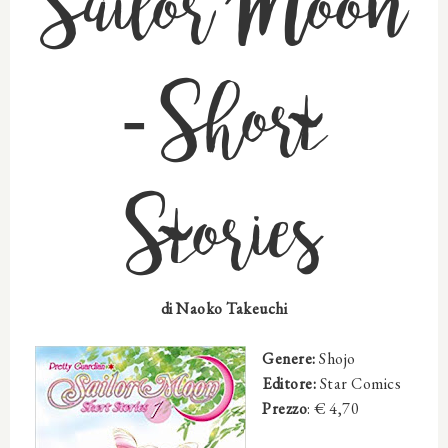
Sailor Moon
- Short
Stories
di
Naoko Takeuchi
Genere:
Shojo
Editore:
Star Comics
Prezzo
: € 4,70