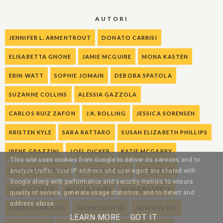
AUTORI
JENNIFER L. ARMENTROUT
DONATO CARRISI
ELISABETTA GNONE
JAMIE MCGUIRE
MONA KASTEN
ERIN WATT
SOPHIE JOMAIN
DEBORA SPATOLA
SUZANNE COLLINS
ALESSIA GAZZOLA
CARLOS RUIZ ZAFON
J.K. ROLLING
JESSICA SORENSEN
KRISTEN KYLE
SARA RATTARO
SUSAN ELIZABETH PHILLIPS
IRENE GRAZZINI
JOEL DICKER
KATIE MCGARRY
This site uses cookies from Google to deliver its services and to
LORENZA DI SEPIO
LUCREZIA SCALI
M.G. REYES
analyze traffic. Your IP address and user-agent are shared with
Google along with performance and security metrics to ensure
MARCO RIZZO
NICOLA YOON
NORA ROBERTS
quality of service, generate usage statistics, and to detect and
address abuse.
GIORGIO FALETTI
GLEEN COOPER
JANE AUSTEN
LEARN MORE
GOT IT