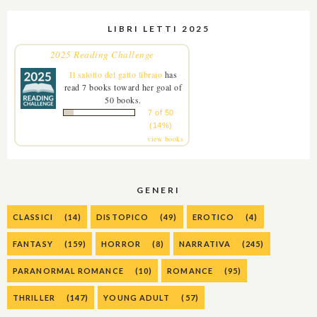
LIBRI LETTI 2025
2025 Reading Challenge
Il salotto del gatto libraio
has
read 7 books toward her goal of
50 books.
7 of 50
(14%)
view books
GENERI
CLASSICI
(14)
DISTOPICO
(49)
EROTICO
(4)
FANTASY
(159)
HORROR
(8)
NARRATIVA
(245)
PARANORMAL ROMANCE
(10)
ROMANCE
(95)
THRILLER
(147)
YOUNG ADULT
(57)