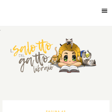
.
PAGINA 69