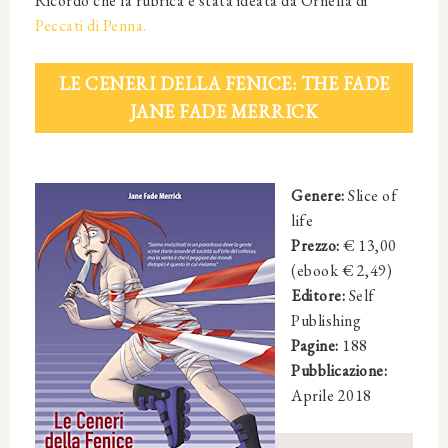
Ricordo che la rubrica è stata ideata da Ornella di
Peccati di Penna.
LE CENERI DELLA FENICE: THE FADE
JANE FADE MERRICK
Genere:
Slice of
life
Prezzo:
€ 13,00
(ebook € 2,49)
Editore:
Self
Publishing
Pagine:
188
Pubblicazione:
Aprile 2018