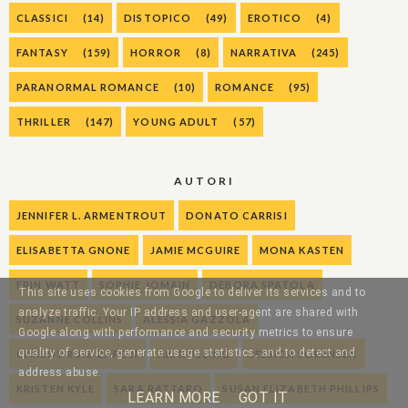
CLASSICI
(14)
DISTOPICO
(49)
EROTICO
(4)
FANTASY
(159)
HORROR
(8)
NARRATIVA
(245)
PARANORMAL ROMANCE
(10)
ROMANCE
(95)
THRILLER
(147)
YOUNG ADULT
(57)
AUTORI
JENNIFER L. ARMENTROUT
DONATO CARRISI
ELISABETTA GNONE
JAMIE MCGUIRE
MONA KASTEN
ERIN WATT
SOPHIE JOMAIN
DEBORA SPATOLA
This site uses cookies from Google to deliver its services and to
analyze traffic. Your IP address and user-agent are shared with
SUZANNE COLLINS
ALESSIA GAZZOLA
Google along with performance and security metrics to ensure
quality of service, generate usage statistics, and to detect and
CARLOS RUIZ ZAFON
J.K. ROLLING
JESSICA SORENSEN
address abuse.
KRISTEN KYLE
SARA RATTARO
SUSAN ELIZABETH PHILLIPS
LEARN MORE
GOT IT