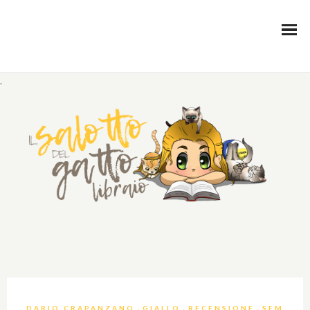
.
,
,
,
DARIO CRAPANZANO
GIALLO
RECENSIONE
SEM