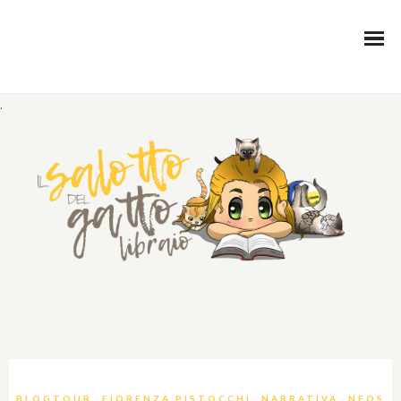
.
,
,
,
BLOGTOUR
FIORENZA PISTOCCHI
NARRATIVA
NEOS