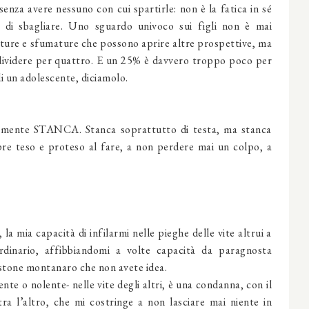
enza avere nessuno con cui spartirle: non è la fatica in sé
 di sbagliare. Uno sguardo univoco sui figli non è mai
ature e sfumature che possono aprire altre prospettive, ma
da dividere per quattro. E un 25% è davvero troppo poco per
di un adolescente, diciamolo.
emente STANCA. Stanca soprattutto di testa, ma stanca
pre teso e proteso al fare, a non perdere mai un colpo, a
a mia capacità di infilarmi nelle pieghe delle vite altrui a
ordinario, affibbiandomi a volte capacità da paragnosta
stone montanaro che non avete idea.
nte o nolente- nelle vite degli altri, è una condanna, con il
ra l’altro, che mi costringe a non lasciare mai niente in