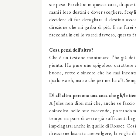
sospeso. Perché io in queste case, di ques
mani i loro destini e dover scegliere. Sceg
decidere di far deragliare il destino as
direzione che mi garba di più. E ne farei 
faccenda in cui lo vorrei davvero, questo 
Cosa pensi dell'altro?
Che è un testone montanaro l’ho già dett
giunta. Ha pure uno spigoloso carattere 
buone, rette e sincere che ho mai incontra
qualcosa eh, ma so che per me lui c’è. Sem
Dì all'altra persona una cosa che gli/le tie
A Jules non direi mai che, anche se faccio
coinvolto nelle sue faccende, portandomi
tempo mi pare di avere già sufficienti beg
impelagarsi anche in quelle di Rosset. Così 
di essermi lasciata coinvolgere, la voglia 