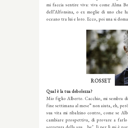
mi faccia sentire viva: viva come Alma 
dell’Alfonsina, o ex moglie di uno che h
oceano tra lui e loro. Ecco, poi una si do
ROSSET
Qual è la tua debolezza?
Mio figlio Alberto. Cacchio, mi sembra di
fine settimana al mese” non aiuta, eh, però 
sua vita mi ribalzino contro, come se A
cambiare prospettiva, di provare a farlo 
serratura della sua… be’, lì per lì mi è p