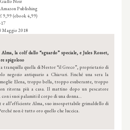
Giallo Noir
Amazon Publishing
 € 9,99 (ebook 4,99)
317
 Maggio 2018
Alma, la colf dallo “sguardo” speciale, e Jules Rosset,
ore spigoloso
ta tranquilla quella di Nestor “il Greco”, proprietario di
olo negozio antiquario a Chiavari. Finché una sera la
moglie Elena, troppo bella, troppo esuberante, troppo
non ritorna più a casa. Il mattino dopo un pescatore
 con i suoi palamiti il corpo di una donna…
 e all’efficiente Alma, suo insospettabile grimaldello di
. Perché non è tutto oro quello che luccica.