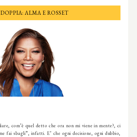
 DOPPIA: ALMA E ROSSET
liare, com’è quel detto che ora non mi viene in mente?, ci
e fai sbagli”, infatti. E’ che ogni decisione, ogni dubbio,