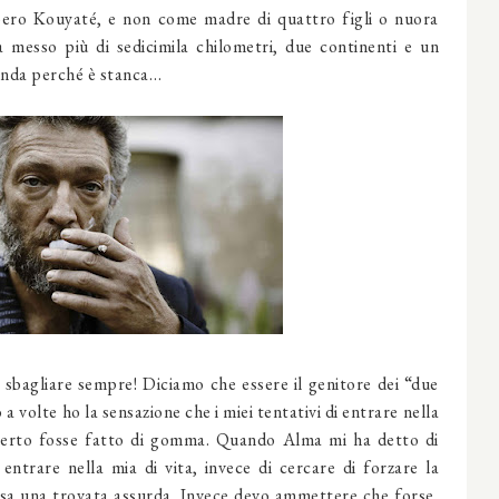
Boero Kouyaté, e non come madre di quattro figli o nuora
a messo più di sedicimila chilometri, due continenti e un
manda perché è stanca…
 sbagliare sempre! Diciamo che essere il genitore dei “due
a volte ho la sensazione che i miei tentativi di entrare nella
lberto fosse fatto di gomma. Quando Alma mi ha detto di
entrare nella mia di vita, invece di cercare di forzare la
arsa una trovata assurda. Invece devo ammettere che forse,