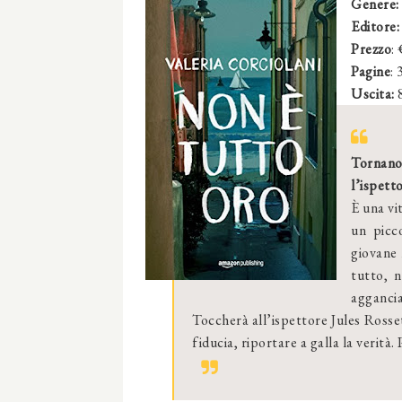
Genere:
Editore:
Prezzo
:
Pagine
: 
Uscita:
8
Tornano 
l’ispett
È una vi
un picc
giovane 
tutto, 
aggancia
Toccherà all’ispettore Jules Rosset
fiducia, riportare a galla la verità