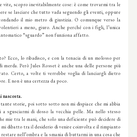
te vite, scopro inevitabilmente cose: è come trovarmi tra le
liere se lasciare che tutto vada seguendo gli eventi, oppure
secondando il mio metro di giustizia. O comunque verso la
volentieri a meno, giuro. Anche perché con i figli, l’unica
fantomatico “sguardo” non funziona affatto.
o? Ecco, lo ribadisco, e con la tenacia di un molosso per
di merda. Però Jules Rosset è anche una delle persone più
to. Certo, a volte ti verrebbe voglia di lanciargli dietro
pre. E non è una certezza da poco.
ni nascosta.
 tante storie, poi sotto sotto non mi dispiace che mi abbia
 a sgusciarmi di dosso la vecchia pelle. Ma nello stesso
he mie tra le mani, che solo una deficiente può decidere di
mi dibatto tra il desiderio di venire coinvolta e il rimpianto
di restare nell’ombra e la smania di buttarmi in una cosa che