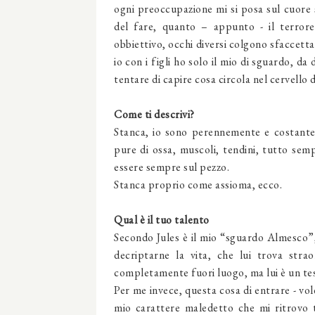
ogni preoccupazione mi si posa sul cuore s
del fare, quanto – appunto - il terrore
obbiettivo, occhi diversi colgono sfaccett
io con i figli ho solo il mio di sguardo, 
tentare di capire cosa circola nel cervello 
Come ti descrivi?
Stanca, io sono perennemente e costant
pure di ossa, muscoli, tendini, tutto sem
essere sempre sul pezzo.
Stanca proprio come assioma, ecco.
Qual è il tuo talento
Secondo Jules è il mio “sguardo Almesco”, l
decriptarne la vita, che lui trova stra
completamente fuori luogo, ma lui è un te
Per me invece, questa cosa di entrare - vole
mio carattere maledetto che mi ritrovo t