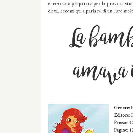
e iniziarsi a preparare per la prova costu
dieta, eccomi qui a parlarvi di un libro molt
La bamb
amava 
Genere:
N
Editore:
R
Prezzo
: 
Pagine
: 1