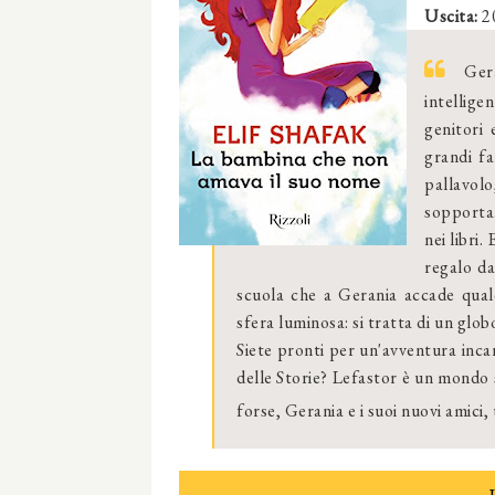
Uscita:
2
Gera
intellig
genitori 
grandi fa
pallavol
sopporta.
nei libri.
regalo da
scuola che a Gerania accade qualc
sfera luminosa: si tratta di un glo
Siete pronti per un'avventura incan
delle Storie? Lefastor è un mondo s
forse, Gerania e i suoi nuovi amici,