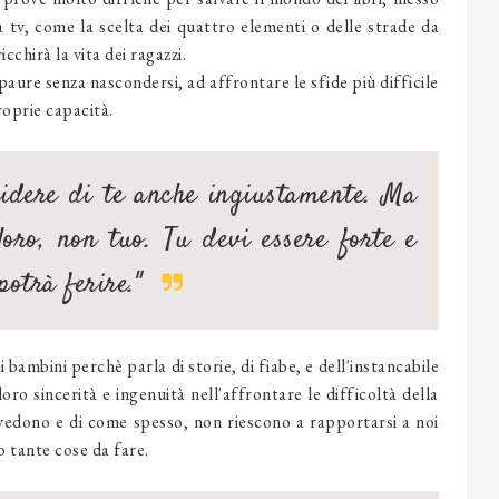
a tv, come la scelta dei quattro elementi o delle strade da
chirà la vita dei ragazzi.
aure senza nascondersi, ad affrontare le sfide più difficile
roprie capacità.
idere di te anche ingiustamente. Ma
oro, non tuo. Tu devi essere forte e
potrà ferire."
ai bambini perchè parla di storie, di fiabe, e dell'instancabile
ro sincerità e ingenuità nell'affrontare le difficoltà della
 vedono e di come spesso, non riescono a rapportarsi a noi
 tante cose da fare.