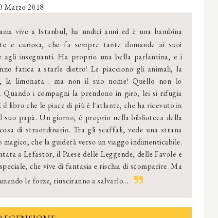
0 Marzo 2018
nia vive a Istanbul, ha undici anni ed è una bambina
ente e curiosa, che fa sempre tante domande ai suoi
e agli insegnanti. Ha proprio una bella parlantina, e i
nno fatica a starle dietro! Le piacciono gli animali, la
o, la limonata… ma non il suo nome! Quello non lo
 Quando i compagni la prendono in giro, lei si rifugia
 E il libro che le piace di più è l'atlante, che ha ricevuto in
l suo papà. Un giorno, è proprio nella biblioteca della
osa di straordinario. Tra gli scaffali, vede una strana
bo magico, che la guiderà verso un viaggo indimenticabile.
tata a Lefastor, il Paese delle Leggende, delle Favole e
peciale, che vive di fantasia e rischia di scomparire. Ma
 unendo le forze, riusciranno a salvarlo…