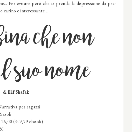
me... Per evitare però che ci prenda la depressione da pre-
o carino e interessante...
ina che non
il suo nome
di Elif Shafak
arrativa per ragazzi
izzoli
€ 16,00 (€ 9,99 ebook)
26