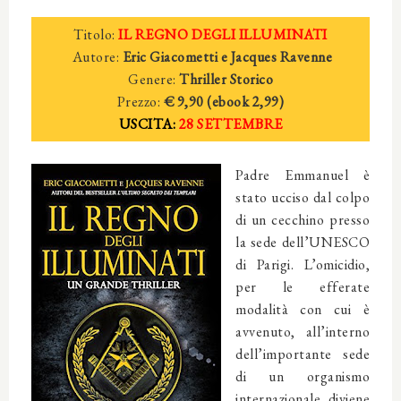
Titolo:
IL REGNO DEGLI ILLUMINATI
Autore:
Eric Giacometti e Jacques Ravenne
Genere:
Thriller Storico
Prezzo:
€ 9,90 (e
book
2
,99)
USCITA:
28 SETTEMBRE
Padre Emmanuel è
stato ucciso dal colpo
di un cecchino presso
la sede dell’UNESCO
di Parigi. L’omicidio,
per le efferate
modalità con cui è
avvenuto, all’interno
dell’importante sede
di un organismo
internazionale, diviene