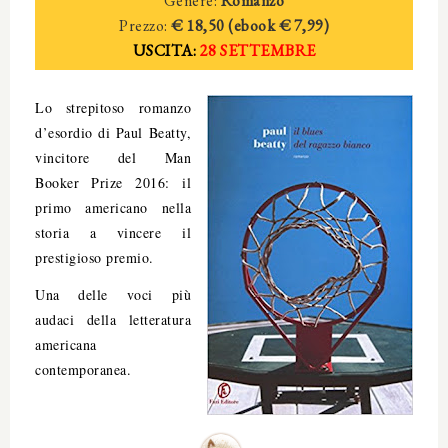
Genere:
Romanzo
Prezzo:
€ 18,50 (ebook € 7,99)
USCITA:
28 SETTEMBRE
Lo strepitoso romanzo
d’esordio di Paul Beatty,
vincitore del Man
Booker Prize 2016: il
primo americano nella
storia a vincere il
prestigioso premio.
Una delle voci più
audaci della letteratura
americana
contemporanea.