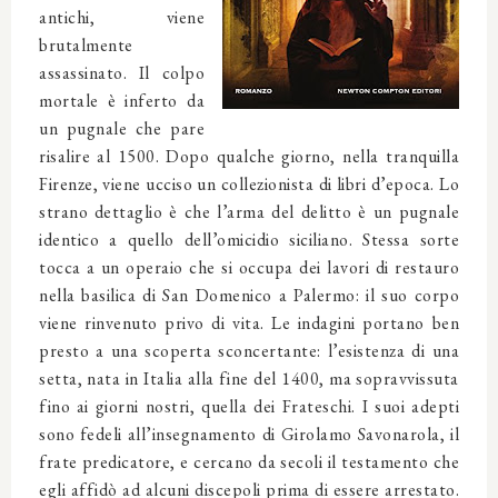
antichi, viene
brutalmente
assassinato. Il colpo
mortale è inferto da
un pugnale che pare
risalire al 1500. Dopo qualche giorno, nella tranquilla
Firenze, viene ucciso un collezionista di libri d’epoca. Lo
strano dettaglio è che l’arma del delitto è un pugnale
identico a quello dell’omicidio siciliano. Stessa sorte
tocca a un operaio che si occupa dei lavori di restauro
nella basilica di San Domenico a Palermo: il suo corpo
viene rinvenuto privo di vita. Le indagini portano ben
presto a una scoperta sconcertante: l’esistenza di una
setta, nata in Italia alla fine del 1400, ma sopravvissuta
fino ai giorni nostri, quella dei Frateschi. I suoi adepti
sono fedeli all’insegnamento di Girolamo Savonarola, il
frate predicatore, e cercano da secoli il testamento che
egli affidò ad alcuni discepoli prima di essere arrestato.