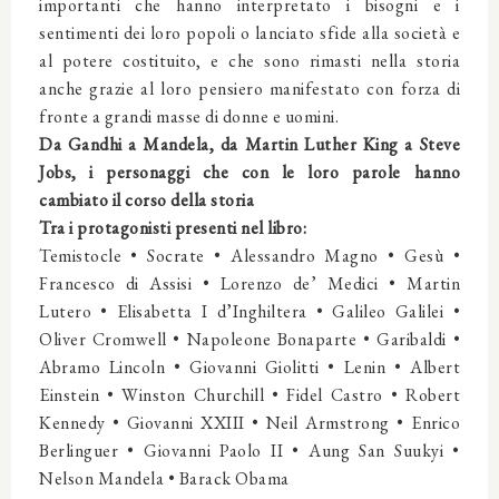
importanti che hanno interpretato i bisogni e i
sentimenti dei loro popoli o lanciato sfide alla società e
al potere costituito, e che sono rimasti nella storia
anche grazie al loro pensiero manifestato con forza di
fronte a grandi masse di donne e uomini.
Da Gandhi a Mandela, da Martin Luther King a Steve
Jobs, i personaggi che con le loro parole hanno
cambiato il corso della storia
Tra i protagonisti presenti nel libro:
Temistocle • Socrate • Alessandro Magno • Gesù •
Francesco di Assisi • Lorenzo de’ Medici • Martin
Lutero • Elisabetta I d’Inghiltera • Galileo Galilei •
Oliver Cromwell • Napoleone Bonaparte • Garibaldi •
Abramo Lincoln • Giovanni Giolitti • Lenin • Albert
Einstein • Winston Churchill • Fidel Castro • Robert
Kennedy • Giovanni XXIII • Neil Armstrong • Enrico
Berlinguer • Giovanni Paolo II • Aung San Suukyi •
Nelson Mandela • Barack Obama