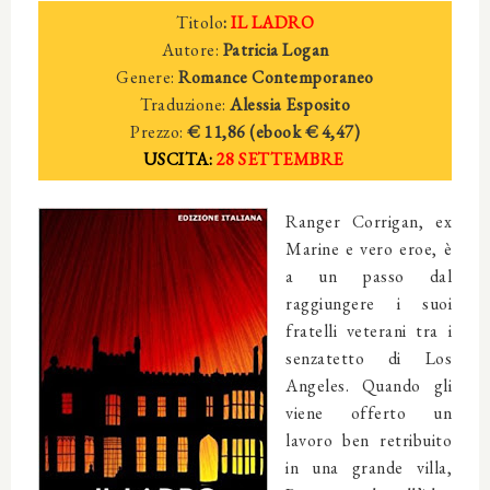
Titolo
:
IL LADRO
Autore:
Patricia Logan
Genere:
Romance Contemporaneo
Traduzione:
Alessia Esposito
Prezzo:
€ 11,86 (ebook € 4,47)
USCITA:
28 SETTEMBRE
Ranger Corrigan, ex
Marine e vero eroe, è
a un passo dal
raggiungere i suoi
fratelli veterani tra i
senzatetto di Los
Angeles. Quando gli
viene offerto un
lavoro ben retribuito
in una grande villa,