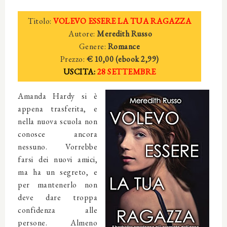
Titolo:
VOLEVO ESSERE LA TUA RAGAZZA
Autore:
Meredith Russo
Genere:
Romance
Prezzo:
€ 10,00 (e
book
2
,99)
USCITA:
28 SETTEMBRE
Amanda Hardy si è
appena trasferita, e
nella nuova scuola non
conosce ancora
nessuno. Vorrebbe
farsi dei nuovi amici,
ma ha un segreto, e
per mantenerlo non
deve dare troppa
confidenza alle
persone. Almeno