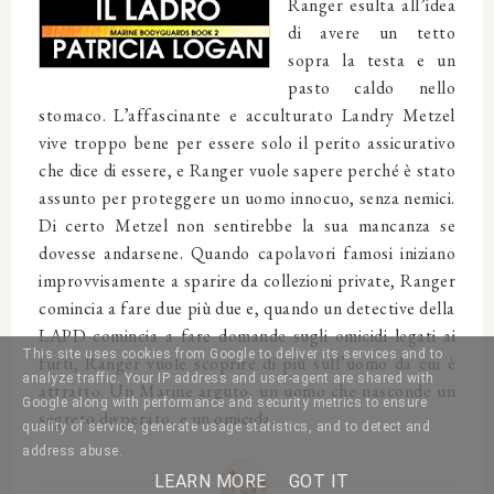
Ranger esulta all’idea
di avere un tetto
sopra la testa e un
pasto caldo nello
stomaco. L’affascinante e acculturato Landry Metzel
vive troppo bene per essere solo il perito assicurativo
che dice di essere, e Ranger vuole sapere perché è stato
assunto per proteggere un uomo innocuo, senza nemici.
Di certo Metzel non sentirebbe la sua mancanza se
dovesse andarsene. Quando capolavori famosi iniziano
improvvisamente a sparire da collezioni private, Ranger
comincia a fare due più due e, quando un detective della
LAPD comincia a fare domande sugli omicidi legati ai
This site uses cookies from Google to deliver its services and to
furti, Ranger vuole scoprire di più sull’uomo da cui è
analyze traffic. Your IP address and user-agent are shared with
attratto. Un Marine arguto, un uomo che nasconde un
Google along with performance and security metrics to ensure
segreto disperato, e un omicida.
quality of service, generate usage statistics, and to detect and
address abuse.
LEARN MORE
GOT IT