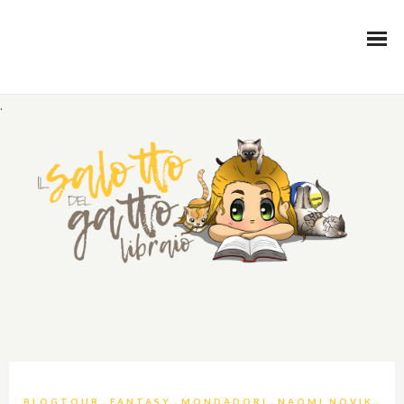
.
,
,
,
,
BLOGTOUR
FANTASY
MONDADORI
NAOMI NOVIK