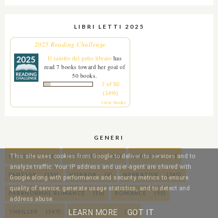
LIBRI LETTI 2025
2025 Reading Challenge
Il salotto del gatto libraio
has
read 7 books toward her goal of
50 books.
7 of 50
(14%)
view books
GENERI
CLASSICI
(14)
DISTOPICO
(49)
EROTICO
(4)
This site uses cookies from Google to deliver its services and to
analyze traffic. Your IP address and user-agent are shared with
FANTASY
(159)
HORROR
(8)
NARRATIVA
(245)
Google along with performance and security metrics to ensure
quality of service, generate usage statistics, and to detect and
PARANORMAL ROMANCE
(10)
ROMANCE
(95)
address abuse.
LEARN MORE
GOT IT
THRILLER
(147)
YOUNG ADULT
(57)