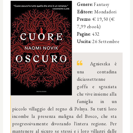
Genere:
Fantasy
Editore:
Mondadori
Prezzo
: € 19,50 (€
7,99 ebook)
Pagine
: 432
Uscita:
26 Settembre
Agnieszka è
una contadina
diciassettenne
goffa e sgraziata
che vive insieme alla
famiglia in un
piccolo villaggio del regno di Polnya. Su tutti loro
incombe la presenza maligna del Bosco, che sta
progressivamente divorando l'intera regione. Per
mantenere al sicuro se stessi e i loro villaggi dalle