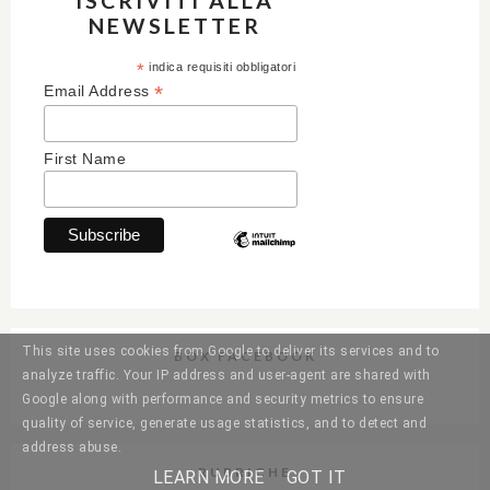
ISCRIVITI ALLA
NEWSLETTER
*
indica requisiti obbligatori
*
Email Address
First Name
This site uses cookies from Google to deliver its services and to
BOX FACEBOOK
analyze traffic. Your IP address and user-agent are shared with
Google along with performance and security metrics to ensure
quality of service, generate usage statistics, and to detect and
address abuse.
RUBRICHE
LEARN MORE
GOT IT