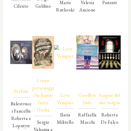
Marie
Valeria
Panzuti
Cilento
Galdino
Rutkoski
Ancione
00000
00000
00000
00000
00000
00000
00000
00000
00000
00000
00000
00000
00000
00000
00000
00000
I venti
00000
personaggi
00000
00000
00000
Perfide
che hanno
Love
Goodbye
Sangue del
fatto
Vampire
Jude
mio sangue
Balestrucc
l'Italia
i Fancellu
Ilaria
Raffaella
Roberta
Roberta e
Sergio
Militello
Macchi
De Falco
Loputyn
Valzania e
00000
00000
00000