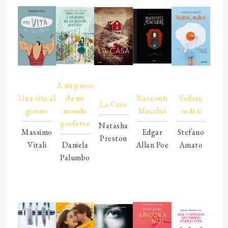
00000
00000
A un passo
00000
00000
00000
Una vita al
da un
Racconti
Vedrai,
La Casa
giorno
mondo
Macabri
vedrai
perfetto
Natasha
Massimo
Edgar
Stefano
Preston
Vitali
Daniela
Allan Poe
Amato
00000
00000
Palumbo
00000
00000
00000
00000
00000
00000
00000
00000
00000
00000
00000
00000
00000