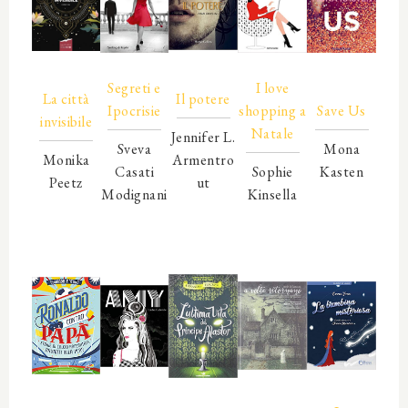
00000
00000
00000
00000
Segreti e
I love
00000
La città
Il potere
Ipocrisie
shopping a
Save Us
invisibile
Natale
Jennifer L.
Sveva
Mona
Monika
Armentro
Casati
Sophie
Kasten
Peetz
ut
Modignani
Kinsella
00000
00000
00000
00000
00000
00000
00000
00000
00000
00000
00000
00000
00000
00000
00000
00000
00000