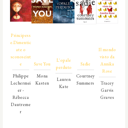
00000
Principess
e.Dimentic
00000
ate o
Il mondo
00000
sconosciut
00000
00000
visto da
L'opale
e
Save You
Sadie
Annika
perduto
Rose
Philippe
Mona
Courtney
Lauren
Lechermei
Kasten
Summers
Tracey
Kate
er -
00000
00000
Garvis
00000
Rébecca
00000
00000
Graves
00000
Dautreme
00000
00000
00000
00000
r
00000
00000
00000
00000