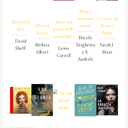
00000
00000
Non è
00000
00000
00000
00000
successo
La corte di
Beautiful
Alice nel
Oltre il
niente
Rose e
Boy
paese delle
bosco
Spine
meraviglie
Nicolò
David
Melissa
Targhetta
Sarah J.
Sheff
Lewis
Albert
e E.
Maas
00000
Carroll
00000
Anderle
00000
00000
00000
00000
00000
00000
00000
00000
00000
00000
00000
00000
00000
00000
La ragazza
00000