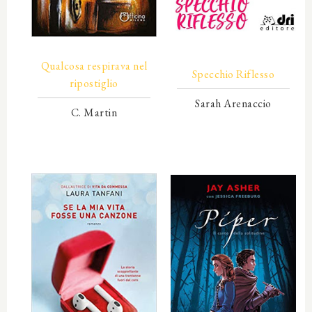
00000
00000
Qualcosa respirava nel
Specchio Riflesso
ripostiglio
Sarah Arenaccio
C. Martin
00000
00000
00000
00000
00000
00000