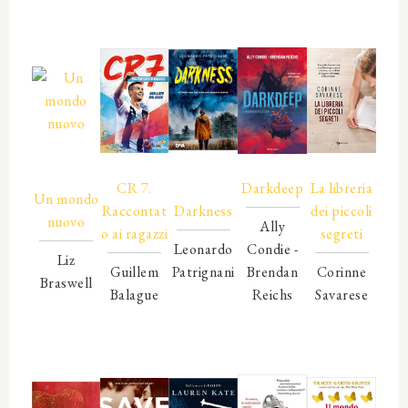
00000
00000
00000
00000
00000
00000
00000
00000
00000
00000
00000
00000
00000
CR 7.
00000
Darkdeep
La libreria
Un mondo
Raccontat
Darkness
dei piccoli
nuovo
Ally
o ai ragazzi
segreti
Leonardo
Condie -
Liz
Guillem
Patrignani
Brendan
Corinne
Braswell
Balague
00000
Reichs
Savarese
00000
00000
00000
00000
00000
00000
00000
00000
00000
00000
00000
00000
00000
00000