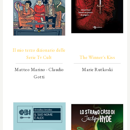
00000
Il mio terzo dizionario delle
00000
Serie Tv Cult
The Winner's Kiss
Matteo Marino - Claudio
Marie Rutkoski
Gotti
00000
00000
00000
00000
00000
00000