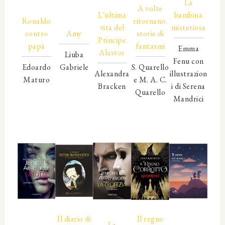
00000
La
00000
A volte
L'ultima
bambina
Ronaldo
00000
ritornano.
vita del
misteriosa
contro
Amy
storie di
Principe
papà
fantasmi
Emma
Alastor
Liuba
Fenu con
Edoardo
Gabriele
S. Quarello
Alexandra
illustrazion
Maturo
00000
e M. A. C.
Bracken
i di Serena
00000
00000
Quarello
00000
Mandrici
00000
00000
00000
00000
00000
00000
00000
00000
00000
00000
00000
00000
00000
00000
00000
Il diario di
Il regno
00000
La