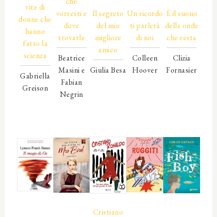
che
00000
00000
00000
vite di
vorresti e
Il segreto
Un ricordo
È il suono
donne che
dove
del mio
ti parlerà
delle onde
hanno
trovarle
migliore
di noi
che resta
fatto la
amico
scienza
Beatrice
Colleen
Clizia
Masini e
Giulia Besa
Hoover
Fornasier
Gabriella
Fabian
00000
00000
00000
Greison
Negrin
00000
00000
00000
00000
00000
00000
00000
00000
00000
00000
00000
00000
00000
00000
00000
Cristiano