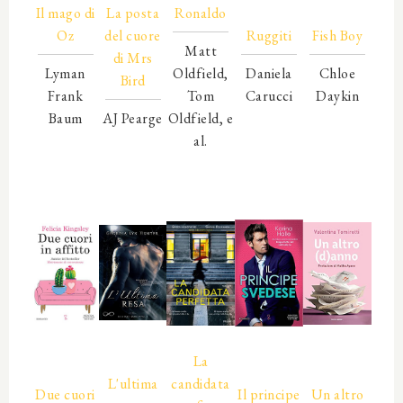
Il mago di
La posta
Ronaldo
00000
00000
Oz
del cuore
Ruggiti
Fish Boy
Matt
di Mrs
Lyman
Oldfield,
Daniela
Chloe
Bird
Frank
Tom
Carucci
Daykin
Baum
AJ Pearge
Oldfield, e
00000
00000
00000
00000
al.
00000
00000
00000
00000
00000
00000
00000
00000
00000
00000
00000
00000
00000
La
00000
00000
00000
L'ultima
candidata
Due cuori
Il principe
Un altro