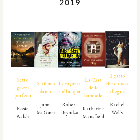
2019
00000
00000
00000
00000
Il gatto
Sette
La Casa
Sei il mio
La ragazza
che donava
giorni
delle
danno
nell'acqua
allegria
perfetti
bambole
Jamie
Robert
Rachel
Rosie
Katherine
McGuire
Bryndza
Wells
Walsh
Mansfield
00000
00000
00000
00000
00000
00000
00000
00000
00000
00000
00000
00000
00000
00000
00000