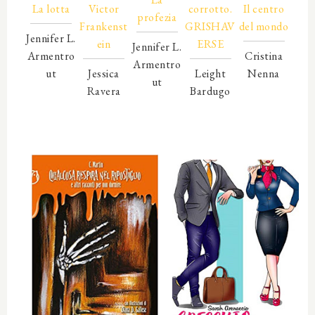
La lotta
Victor
corrotto.
Il centro
profezia
Frankenst
GRISHAV
del mondo
Jennifer L.
ein
ERSE
Jennifer L.
Armentro
Cristina
Armentro
ut
Jessica
Leight
Nenna
ut
00000
Ravera
Bardugo
00000
00000
00000
00000
00000
00000
00000
00000
00000
00000
00000
00000
00000
00000