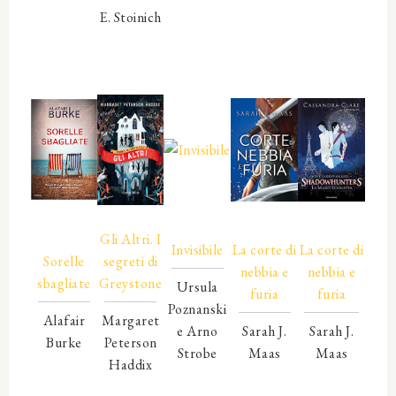
00000
E. Stoinich
00000
00000
00000
00000
00000
00000
00000
00000
00000
00000
00000
00000
00000
00000
00000
00000
Gli Altri. I
Invisibile
La corte di
La corte di
Sorelle
segreti di
nebbia e
nebbia e
sbagliate
Greystone
Ursula
furia
furia
Poznanski
Alafair
Margaret
e Arno
Sarah J.
Sarah J.
Burke
Peterson
Strobe
Maas
Maas
00000
Haddix
00000
00000
00000
00000
00000