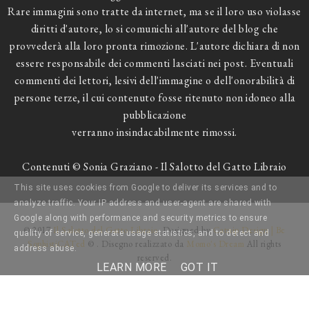
Rare immagini sono tratte da internet, ma se il loro uso violasse
diritti d'autore, lo si comunichi all'autore del blog che
provvederà alla loro pronta rimozione. L'autore dichiara di non
essere responsabile dei commenti lasciati nei post. Eventuali
commenti dei lettori, lesivi dell'immagine o dell'onorabilità di
persone terze, il cui contenuto fosse ritenuto non idoneo alla
pubblicazione
verranno insindacabilmente rimossi.
Contenuti © Sonia Graziano - Il Salotto del Gatto Libraio
This site uses cookies from Google to deliver its services and to
analyze traffic. Your IP address and user-agent are shared with
Google along with performance and security metrics to ensure
© 2017
Il Salotto del Gatto Libraio
. Designed by
Catnip Design | Be
quality of service, generate usage statistics, and to detect and
SophistiCATed
© . Disegno realizzato da
Momo's Dream
All rights
address abuse.
reserved.
LEARN MORE
GOT IT