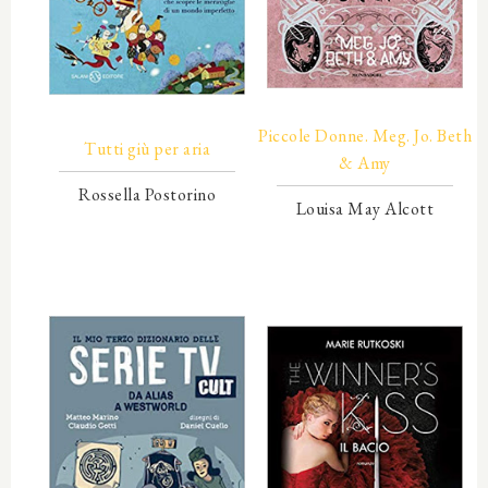
00000
00000
Piccole Donne. Meg. Jo. Beth
Tutti giù per aria
& Amy
Rossella Postorino
Louisa May Alcott
00000
00000
00000
00000
00000
00000