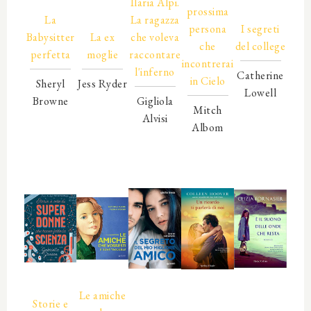
00000
Ilaria Alpi.
prossima
00000
La
00000
La ragazza
persona
I segreti
Babysitter
La ex
che voleva
che
del college
perfetta
moglie
raccontare
incontrerai
l'inferno
Catherine
in Cielo
Sheryl
Jess Ryder
Lowell
Browne
00000
Gigliola
Mitch
00000
00000
00000
Alvisi
Albom
00000
00000
00000
00000
00000
00000
00000
00000
00000
00000
00000
00000
00000
Le amiche
Storie e