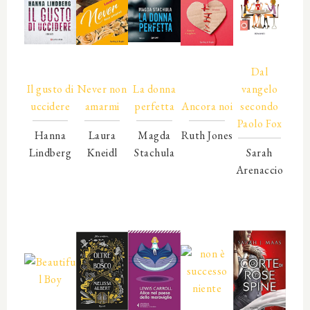
00000
00000
00000
00000
Dal
Il gusto di
Never non
La donna
00000
vangelo
uccidere
amarmi
perfetta
Ancora noi
secondo
Paolo Fox
Hanna
Laura
Magda
Ruth Jones
Lindberg
Kneidl
Stachula
00000
Sarah
00000
00000
00000
00000
Arenaccio
00000
00000
00000
00000
00000
00000
00000
00000
00000
00000