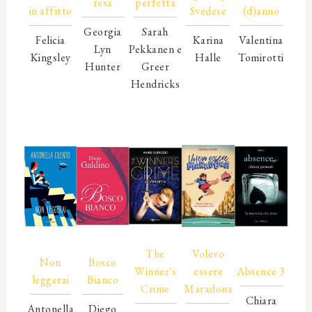
resa
perfetta
in affitto
Svedese
(d)anno
Georgia
Sarah
Felicia
Karina
Valentina
Lyn
Pekkanen e
Kingsley
Halle
Tomirotti
Hunter
Greer
00000
00000
00000
00000
Hendricks
00000
00000
00000
00000
00000
00000
00000
00000
00000
00000
00000
00000
00000
00000
00000
The
Volevo
00000
Non
Bosco
Winner's
essere
Absence 3
leggerai
Bianco
Crime
Maradona
Chiara
Antonella
Diego