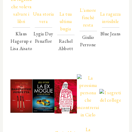
00000
che voleva
00000
00000
00000
L'amore
salvare i
Una storia
La tua
La ragazza
finchè
libri
vera
ultima
invisibile
resta
bugia
Klaus
Lygia Day
Blue Jeans
Giulio
Hagerup e
Penaflor
Rachel
00000
Perrone
Lisa Aisato
00000
Abbott
00000
00000
00000
00000
00000
00000
00000
00000
00000
00000
00000
00000
00000
La