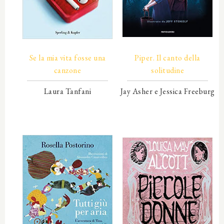
00000
00000
Se la mia vita fosse una
Piper. Il canto della
canzone
solitudine
Laura Tanfani
Jay Asher e Jessica Freeburg
00000
00000
00000
00000
00000
00000