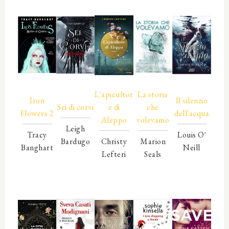
00000
00000
00000
00000
00000
00000
L'apicultor
La storia
Iron
Il silenzio
Sei di corvi
e di
che
Flowers 2
dell'acqua
Aleppo
volevamo
Leigh
Tracy
Louis O'
Bardugo
Christy
Marion
Banghart
Neill
00000
Lefteri
Seals
00000
00000
00000
00000
00000
00000
00000
00000
00000
00000
00000
00000
00000
00000