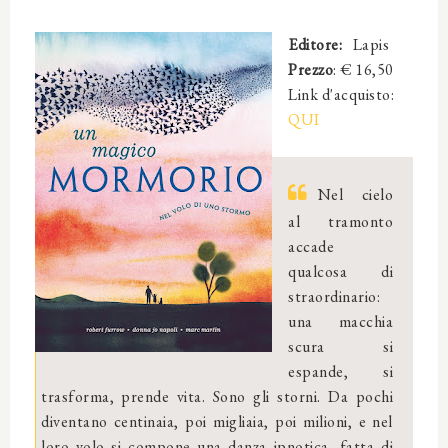
Editore:
‎
Lapis
Prezzo
: €
16,50
Link d'acquisto:
QUI
Nel cielo
al tramonto
accade
qualcosa di
straordinario:
una macchia
scura si
espande, si
trasforma, prende vita. Sono gli storni. Da pochi
diventano centinaia, poi migliaia, poi milioni, e nel
loro volo si compone una danza ipnotica, fatta di