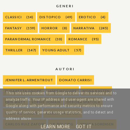
GENERI
CLASSICI
(14)
DISTOPICO
(49)
EROTICO
(4)
FANTASY
(159)
HORROR
(8)
NARRATIVA
(245)
PARANORMAL ROMANCE
(10)
ROMANCE
(95)
THRILLER
(147)
YOUNG ADULT
(57)
AUTORI
JENNIFER L. ARMENTROUT
DONATO CARRISI
ELISABETTA GNONE
JAMIE MCGUIRE
MONA KASTEN
This site uses cookies from Google to deliver its services and to
analyze traffic. Your IP address and user-agent are shared with
ERIN WATT
SOPHIE JOMAIN
DEBORA SPATOLA
Google along with performance and security metrics to ensure
quality of service, generate usage statistics, and to detect and
SUZANNE COLLINS
ALESSIA GAZZOLA
address abuse.
CARLOS RUIZ ZAFON
J.K. ROLLING
JESSICA SORENSEN
LEARN MORE
GOT IT