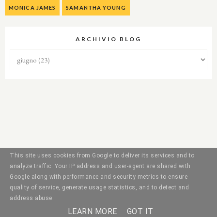
MONICA JAMES
SAMANTHA YOUNG
ARCHIVIO BLOG
This site uses cookies from Google to deliver its services and to
analyze traffic. Your IP address and user-agent are shared with
Google along with performance and security metrics to ensure
quality of service, generate usage statistics, and to detect and
address abuse.
LEARN MORE
GOT IT