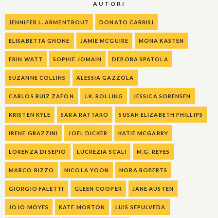
AUTORI
JENNIFER L. ARMENTROUT
DONATO CARRISI
ELISABETTA GNONE
JAMIE MCGUIRE
MONA KASTEN
ERIN WATT
SOPHIE JOMAIN
DEBORA SPATOLA
SUZANNE COLLINS
ALESSIA GAZZOLA
CARLOS RUIZ ZAFON
J.K. ROLLING
JESSICA SORENSEN
KRISTEN KYLE
SARA RATTARO
SUSAN ELIZABETH PHILLIPS
IRENE GRAZZINI
JOEL DICKER
KATIE MCGARRY
LORENZA DI SEPIO
LUCREZIA SCALI
M.G. REYES
MARCO RIZZO
NICOLA YOON
NORA ROBERTS
GIORGIO FALETTI
GLEEN COOPER
JANE AUSTEN
JOJO MOYES
KATE MORTON
LUIS SEPULVEDA