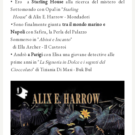
• Ero a
Starling House
alla ricerca del mistero del
Sottomondo con
Opal
in
"
Starling
House
" di Alix E. Harrow -
Mondadori
•
Sono finalmente giunta
tra il mondo marino e
Napoli
con
Safira, la Perla del Palazzo
Sommerso
in
"
Abissi e Incanto
"
di Ella Archer -
Il Castoro
i
• Andrò
a Parigi
con
Elisa una giovane detective alle
prime anni
in
"
La Signoria in Dolce e i segreti del
Cioccolato
" di Tiziania Di Masi -
Buk Bul