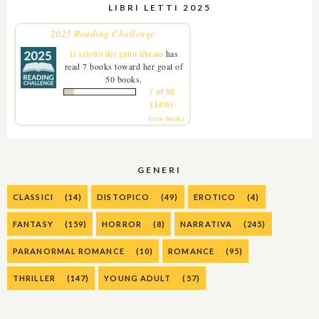
LIBRI LETTI 2025
2025 Reading Challenge
Il salotto del gatto libraio
has
read 7 books toward her goal of
50 books.
7 of 50
(14%)
view books
GENERI
CLASSICI
(14)
DISTOPICO
(49)
EROTICO
(4)
FANTASY
(159)
HORROR
(8)
NARRATIVA
(245)
PARANORMAL ROMANCE
(10)
ROMANCE
(95)
THRILLER
(147)
YOUNG ADULT
(57)