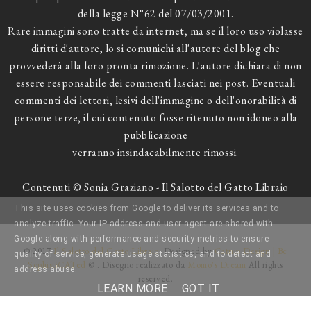
della legge N°62 del 07/03/2001.
Rare immagini sono tratte da internet, ma se il loro uso violasse
diritti d'autore, lo si comunichi all'autore del blog che
provvederà alla loro pronta rimozione. L'autore dichiara di non
essere responsabile dei commenti lasciati nei post. Eventuali
commenti dei lettori, lesivi dell'immagine o dell'onorabilità di
persone terze, il cui contenuto fosse ritenuto non idoneo alla
pubblicazione
verranno insindacabilmente rimossi.
Contenuti © Sonia Graziano - Il Salotto del Gatto Libraio
This site uses cookies from Google to deliver its services and to
analyze traffic. Your IP address and user-agent are shared with
Google along with performance and security metrics to ensure
© 2017
Il Salotto del Gatto Libraio
. Designed by
Catnip Design | Be
quality of service, generate usage statistics, and to detect and
SophistiCATed
© . Disegno realizzato da
Momo's Dream
All rights
address abuse.
reserved.
LEARN MORE
GOT IT