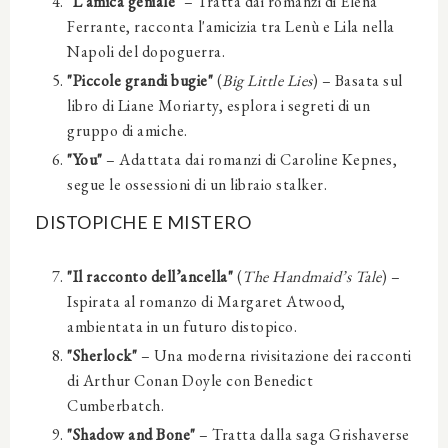
"L'amica geniale"
– Tratta dai romanzi di Elena
Ferrante, racconta l'amicizia tra Lenù e Lila nella
Napoli del dopoguerra.
"Piccole grandi bugie"
(
Big Little Lies
) – Basata sul
libro di Liane Moriarty, esplora i segreti di un
gruppo di amiche.
"You"
– Adattata dai romanzi di Caroline Kepnes,
segue le ossessioni di un libraio stalker.
DISTOPICHE E MISTERO
"Il racconto dell’ancella"
(
The Handmaid’s Tale
) –
Ispirata al romanzo di Margaret Atwood,
ambientata in un futuro distopico.
"Sherlock"
– Una moderna rivisitazione dei racconti
di Arthur Conan Doyle con Benedict
Cumberbatch.
"Shadow and Bone"
– Tratta dalla saga Grishaverse