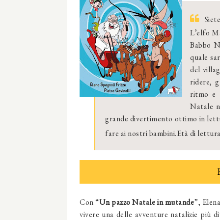
Siet
L’elfo M
Babbo Na
quale sa
del vill
ridere, g
ritmo e 
Natale n
grande divertimento ottimo in let
fare ai nostri bambini.Età di lettura
Con “
Un pazzo Natale in mutande
”, Elena
vivere una delle avventure natalizie più d