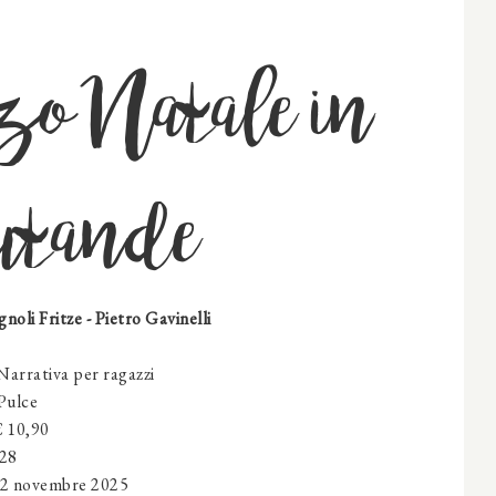
o Natale in
tande
noli Fritze - Pietro Gavinelli
arrativa per ragazzi
Pulce
€ 10,90
128
2 novembre 2025