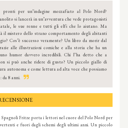
e pronti per un’indagine mozzafiato al Polo Nord?
anolito si lancerà in un’avventura che vede protagonisti
tale, le sue renne e tutti gli elfi che lo aiutano. Ma
rà il mistero dello strano comportamento degli abitanti
aggio? Cos’è successo veramente? Un libro da morir dal
razie alle illustrazioni comiche e alla storia che ha un
uno humor davvero incredibili. Chi l’ha detto che a
on si può anche ridere di gusto? Un piccolo giallo di
tura autonoma e come lettura ad alta voce che possiamo
: da 8 anni.
RECENSIONE
 Spagnoli Fritze porta i lettori nel cuore del Polo Nord per
ivertenti e fuori dagli schemi degli ultimi anni. Un piccolo