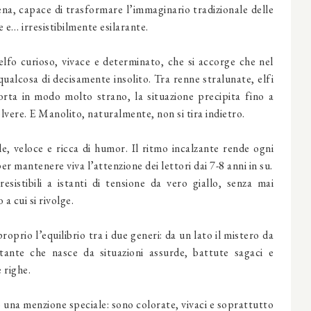
cena, capace di trasformare l’immaginario tradizionale delle
 e… irresistibilmente esilarante.
elfo curioso, vivace e determinato, che si accorge che nel
ualcosa di decisamente insolito. Tra renne stralunate, elfi
rta in modo molto strano, la situazione precipita fino a
lvere. E Manolito, naturalmente, non si tira indietro.
le, veloce e ricca di humor. Il ritmo incalzante rende ogni
r mantenere viva l’attenzione dei lettori dai 7-8 anni in su.
sistibili a istanti di tensione da vero giallo, senza mai
a cui si rivolge.
roprio l’equilibrio tra i due generi: da un lato il mistero da
ettante che nasce da situazioni assurde, battute sagaci e
 righe.
no una menzione speciale: sono colorate, vivaci e soprattutto