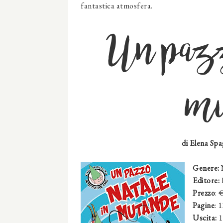
fantastica atmosfera.
Un pazz
mu
di Elena Spag
Genere:
N
Editore:
Prezzo
: 
Pagine
: 
Uscita:
1