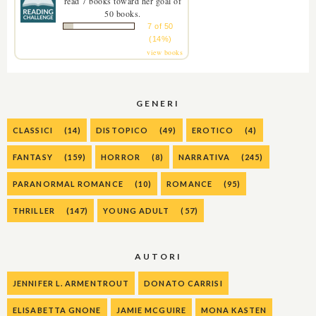
read 7 books toward her goal of
50 books.
7 of 50
(14%)
view books
GENERI
CLASSICI
(14)
DISTOPICO
(49)
EROTICO
(4)
FANTASY
(159)
HORROR
(8)
NARRATIVA
(245)
PARANORMAL ROMANCE
(10)
ROMANCE
(95)
THRILLER
(147)
YOUNG ADULT
(57)
AUTORI
JENNIFER L. ARMENTROUT
DONATO CARRISI
ELISABETTA GNONE
JAMIE MCGUIRE
MONA KASTEN