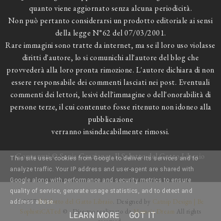
quanto viene aggiornato senza alcuna periodicità.
Non può pertanto considerarsi un prodotto editoriale ai sensi
della legge N°62 del 07/03/2001.
Rare immagini sono tratte da internet, ma se il loro uso violasse
diritti d'autore, lo si comunichi all'autore del blog che
provvederà alla loro pronta rimozione. L'autore dichiara di non
essere responsabile dei commenti lasciati nei post. Eventuali
commenti dei lettori, lesivi dell'immagine o dell'onorabilità di
persone terze, il cui contenuto fosse ritenuto non idoneo alla
pubblicazione
verranno insindacabilmente rimossi.
Contenuti © Sonia Graziano - Il Salotto del Gatto Libraio
This site uses cookies from Google to deliver its services and to
analyze traffic. Your IP address and user-agent are shared with
Google along with performance and security metrics to ensure
quality of service, generate usage statistics, and to detect and
© 2017
Il Salotto del Gatto Libraio
. Designed by
Catnip Design | Be
address abuse.
SophistiCATed
© . Disegno realizzato da
Momo's Dream
All rights
LEARN MORE
GOT IT