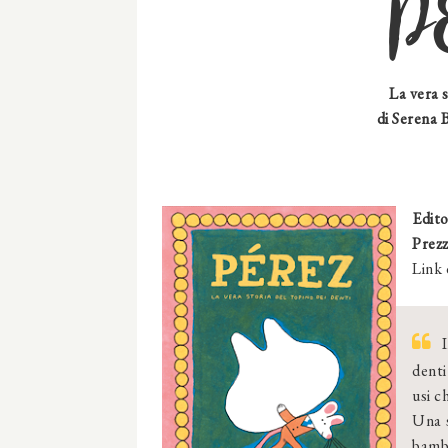
P
La vera s
di Serena B
Edito
Prez
Link 
denti
usi c
Una s
bamb