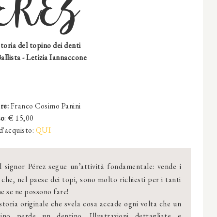
EREZ
toria del topino dei denti
allista - Letizia Iannaccone
re:
Franco Cosimo Panini
zo
: €
15
,00
d'acquisto:
QUI
Il signor Pérez segue un’attività fondamentale: vende i
 che, nel paese dei topi, sono molto richiesti per i tanti
he se ne possono fare!
toria originale che svela cosa accade ogni volta che un
ino perde un dentino. Illustrazioni dettagliate e