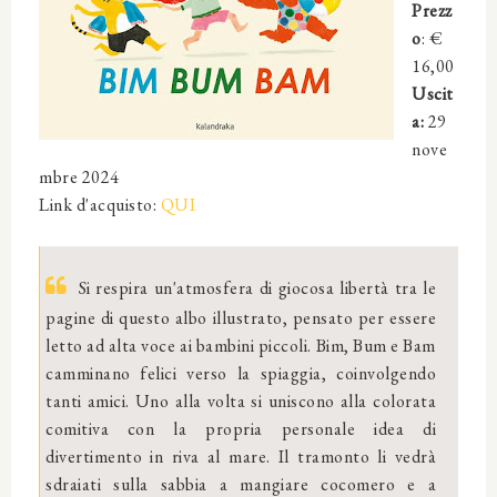
Prezz
o
: €
16,00
Uscit
a:
29
nove
mbre 2024
Link d'acquisto:
QUI
Si respira un'atmosfera di giocosa libertà tra le
pagine di questo albo illustrato, pensato per essere
letto ad alta voce ai bambini piccoli. Bim, Bum e Bam
camminano felici verso la spiaggia, coinvolgendo
tanti amici. Uno alla volta si uniscono alla colorata
comitiva con la propria personale idea di
divertimento in riva al mare. Il tramonto li vedrà
sdraiati sulla sabbia a mangiare cocomero e a