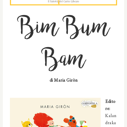
Bim Bum
Bam
di
Maria Giròn
Edito
re:
‎
Kalan
draka