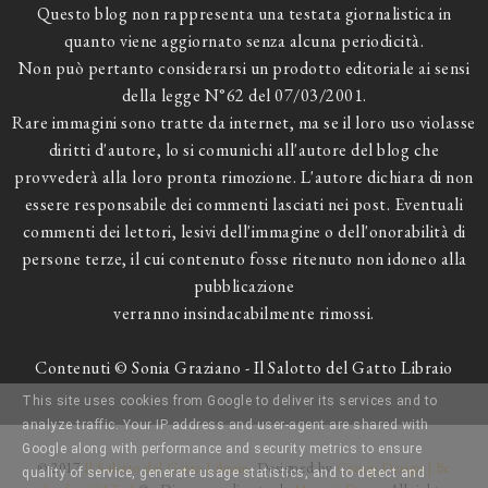
Questo blog non rappresenta una testata giornalistica in
quanto viene aggiornato senza alcuna periodicità.
Non può pertanto considerarsi un prodotto editoriale ai sensi
della legge N°62 del 07/03/2001.
Rare immagini sono tratte da internet, ma se il loro uso violasse
diritti d'autore, lo si comunichi all'autore del blog che
provvederà alla loro pronta rimozione. L'autore dichiara di non
essere responsabile dei commenti lasciati nei post. Eventuali
commenti dei lettori, lesivi dell'immagine o dell'onorabilità di
persone terze, il cui contenuto fosse ritenuto non idoneo alla
pubblicazione
verranno insindacabilmente rimossi.
Contenuti © Sonia Graziano - Il Salotto del Gatto Libraio
This site uses cookies from Google to deliver its services and to
analyze traffic. Your IP address and user-agent are shared with
Google along with performance and security metrics to ensure
© 2017
Il Salotto del Gatto Libraio
. Designed by
Catnip Design | Be
quality of service, generate usage statistics, and to detect and