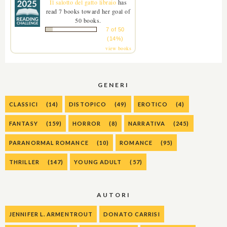
Il salotto del gatto libraio
has
read 7 books toward her goal of
50 books.
7 of 50
(14%)
view books
GENERI
CLASSICI
(14)
DISTOPICO
(49)
EROTICO
(4)
FANTASY
(159)
HORROR
(8)
NARRATIVA
(245)
PARANORMAL ROMANCE
(10)
ROMANCE
(95)
THRILLER
(147)
YOUNG ADULT
(57)
AUTORI
JENNIFER L. ARMENTROUT
DONATO CARRISI